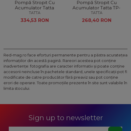
Pompă Stropit Cu
Pompă Stropit Cu
Acumulator Tatta
Acumulator Tatta TP-
TP1202A
1838A
TATTA
TATTA
334,53 RON
268,40 RON
Red-mag.ro face eforturi permanente pentru a păstra acurateţea
informaţiilor din acestă pagină. Rareori acestea pot conţine
inadvertenţe: fotografia are caracter informativ şi poate conţine
accesorii neincluse în pachetele standard, unele specificaţii pot fi
modificate de catre producător fără preaviz sau pot conţine
erori de operare. Toate promoţiile prezente în site sunt valabile în
limita stocului.
Sign up to newsletter