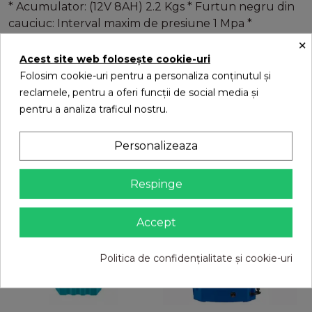
* Acumulator: (12V 8AH) 2.2 Kgs * Furtun negru din
cauciuc: Interval maxim de presiune 1 Mpa *
Regulator de viteză, voltmetru LED și comutator
×
pornit-oprit: INCLUSE * Încărcător: 1.0A * Specificații
Acest site web folosește cookie-uri
pompă motor: Motor unic automat de 3.6LPM *
Folosim cookie-uri pentru a personaliza conținutul și
Standard CE
reclamele, pentru a oferi funcții de social media și
pentru a analiza traficul nostru.
Personalizeaza
16 alte produse in aceeasi categorie:
Respinge
Accept
Politica de confidențialitate și cookie-uri