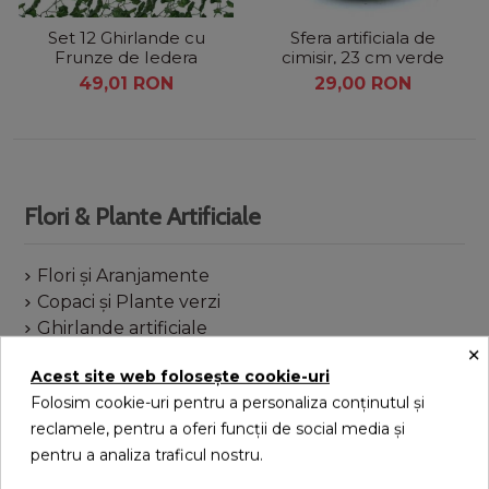
Set 12 Ghirlande cu
Sfera artificiala de
Frunze de Iedera
cimisir, 23 cm verde
Artificială, Lungime 2M,
49,01 RON
29,00 RON
Total 24M
Flori & Plante Artificiale
Flori și Aranjamente
Copaci și Plante verzi
Ghirlande artificiale
×
Garduri vii artificiale
Acest site web folosește cookie-uri
Panouri artificiale decorative
Folosim cookie-uri pentru a personaliza conținutul și
reclamele, pentru a oferi funcții de social media și
pentru a analiza traficul nostru.