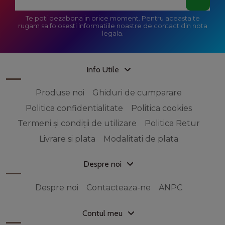
Te poti dezabona in orice moment. Pentru aceasta te
rugam sa folosesti informatiile noastre de contact din nota
legala.
Info Utile
Produse noi
Ghiduri de cumparare
Politica confidentialitate
Politica cookies
Termeni și condiții de utilizare
Politica Retur
Livrare si plata
Modalitati de plata
Despre noi
Despre noi
Contacteaza-ne
ANPC
Contul meu