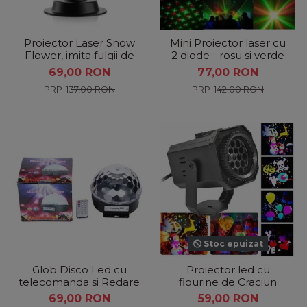
Proiector Laser Snow
Mini Proiector laser cu
Flower, imita fulgii de
2 diode - rosu si verde
zapada
69,00 RON
77,00 RON
137,00 RON
142,00 RON
Stoc epuizat
Glob Disco Led cu
Proiector led cu
telecomanda si Redare
figurine de Craciun
Audio MP3 + Stick
69,00 RON
59,00 RON
cadou