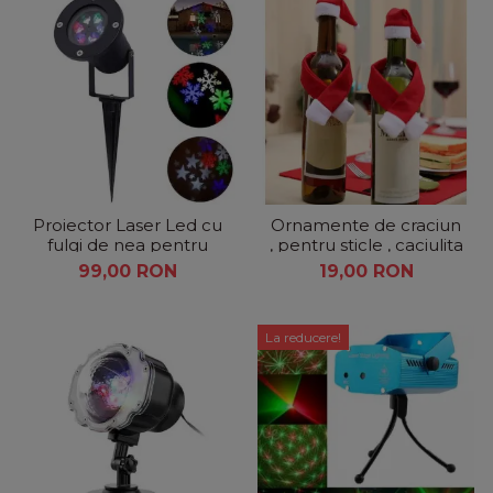
Proiector Laser Led cu
Ornamente de craciun
fulgi de nea pentru
, pentru sticle , caciulita
Craciun
si fular
99,00 RON
19,00 RON
La reducere!