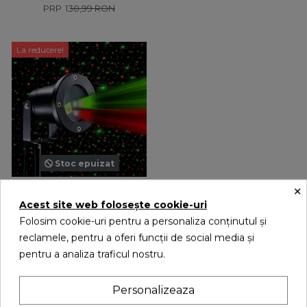
130,99 RON
La reducere!
Stoc epuizat
×
Proiector laser cu
puncte pentru
Acest site web folosește cookie-uri
exterior/interior
119,00 RON
Folosim cookie-uri pentru a personaliza conținutul și
229,00 RON
reclamele, pentru a oferi funcții de social media și
pentru a analiza traficul nostru.
Transformă-ți casa și grădina într-un adevărat
Personalizeaza
spectacol de sărbătoare cu
proiectoare LED de