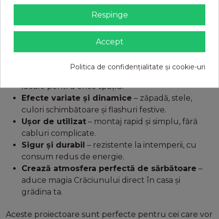
Crăciun
! Indiferent dacă vrei să luminezi fațade,
Respinge
ferestre sau copaci, aceste proiectoare oferă efecte
spectaculoase și un impact vizual deosebit.
Accept
Caracteristici și beneficii:
Politica de confidențialitate și cookie-uri
Lumini LED pentru interior și exterior
–
ideale pentru orice spațiu.
Efecte variate și dinamice
– zăpadă, stele,
culori schimbătoare și flashuri festive.
Ușor de utilizat
– montaj rapid și simplu, fără
cabluri complicate.
Sigur și durabil
– rezistente la intemperii, cu
consum redus de energie.
Crează atmosfera perfectă de sărbătoare
–
aduce magia Crăciunului direct în casa și
grădina ta.
Aceste proiectoare sunt perfecte pentru cei care vor