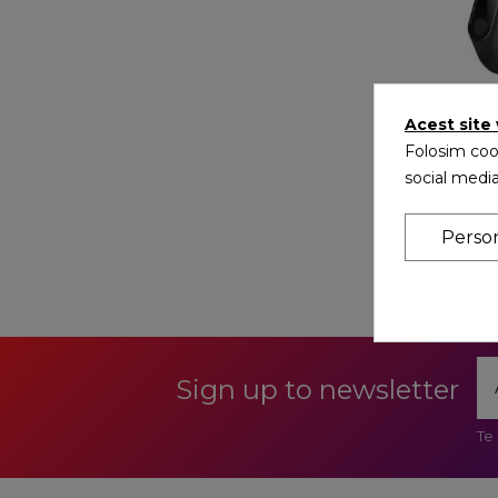
Acest site
Folosim cook
Bratara Fi
social media
90,53 R
Perso
Se afiseaza 1
Sign up to newsletter
Te