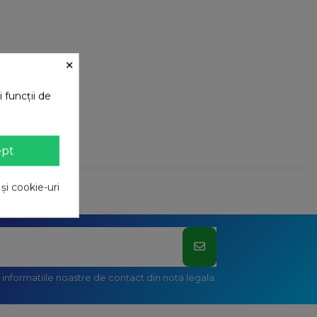
×
 funcții de
ept
 și cookie-uri
informatiile noastre de contact din nota legala.