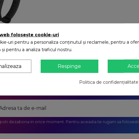
 web folosește cookie-uri
ie-uri pentru a personaliza conținutul și reclamele, pentru a oferi
tness Inteligenta
 și pentru a analiza traficul nostru.
ON
213,53 RON
nalizeaza
Respinge
Acc
Politica de confidențialitate
-1 din 1 produs(e)
 poti dezabona in orice moment. Pentru aceasta te rugam sa folosesti 