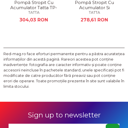
Pompă Stropit Cu
Pompă Stropit Cu
Acumulator Tatta TP-
Acumulator Și
1830A
Acționare Manuală 2
TATTA
TATTA
In 1 Tatta TP-1833AM
304,03 RON
278,61 RON
Red-mag.ro face eforturi permanente pentru a păstra acurateţea
informaţiilor din acestă pagină. Rareori acestea pot conţine
inadvertenţe: fotografia are caracter informativ şi poate conţine
accesorii neincluse în pachetele standard, unele specificaţii pot fi
modificate de catre producător fără preaviz sau pot conţine
erori de operare. Toate promoţiile prezente în site sunt valabile în
limita stocului.
Sign up to newsletter