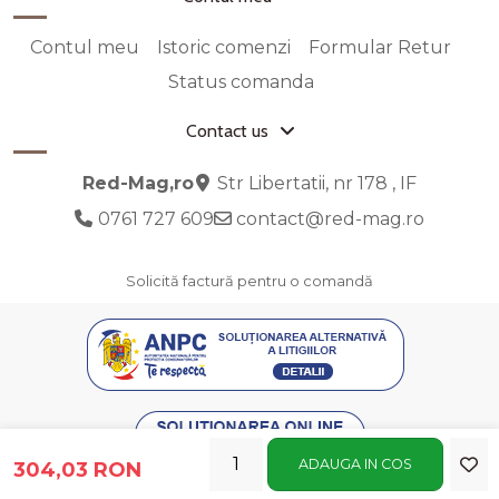
Contul meu
Istoric comenzi
Formular Retur
Status comanda
Contact us
Red-Mag,ro
Str Libertatii, nr 178 , IF
0761 727 609
contact@red-mag.ro
Solicită factură pentru o comandă
ADAUGA IN COS
304,03 RON