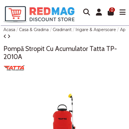
0
Acasa
Casa & Gradina
Gradinarit
Irigare & Aspersoare
Apar
Pompă Stropit Cu Acumulator Tatta TP-
2010A