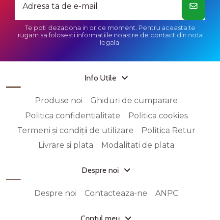
Te poti dezabona in orice moment. Pentru aceasta te
rugam sa folosesti informatiile noastre de contact din nota
legala.
Info Utile
Produse noi
Ghiduri de cumparare
Politica confidentialitate
Politica cookies
Termeni și condiții de utilizare
Politica Retur
Livrare si plata
Modalitati de plata
Despre noi
Despre noi
Contacteaza-ne
ANPC
Contul meu