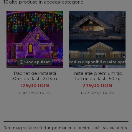
16 alte produse in aceeasi categorie:
Stoc epuizat
Produs disponibil cu alte optiun
Pachet de instalatii
Instalatie premium tip
30m cu flash, 2x15m,
turturi cu flash, 50m,
600 LED-uri, exterior,
900 Led,
129,00 RON
279,00 RON
tip franjuri/ turturi...
Interconectabilă, Fir
259,00 RON
389,00 RON
Alb,...
Red-mag.ro face eforturi permanente pentru a păstra acurateţea