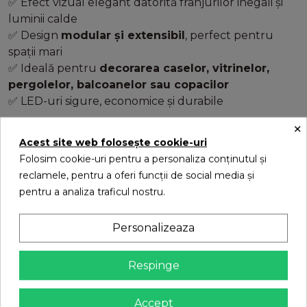
Efect vizual elegant datorită franjurilor inegali și
✅
luminii calde
Design
modular și extensibil
, perfect pentru
✅
spații mari
Ideală pentru
decorarea caselor, vitrinelor,
✅
pergolelor, balcoanelor sau copacilor
LED-uri sigure, economice și durabile
✅
×
Instrucțiuni și atenționări:
⚠️
Acest site web folosește cookie-uri
Folosim cookie-uri pentru a personaliza conținutul și
Nu lăsați instalația în funcțiune
reclamele, pentru a oferi funcții de social media și
nesupravegheată sau la îndemâna copiilor;
pentru a analiza traficul nostru.
Nu interveniți asupra produsului când este
Personalizeaza
conectat la priză;
Respinge
Utilizați doar la prize protejate de umezeală și
intemperii;
Accept