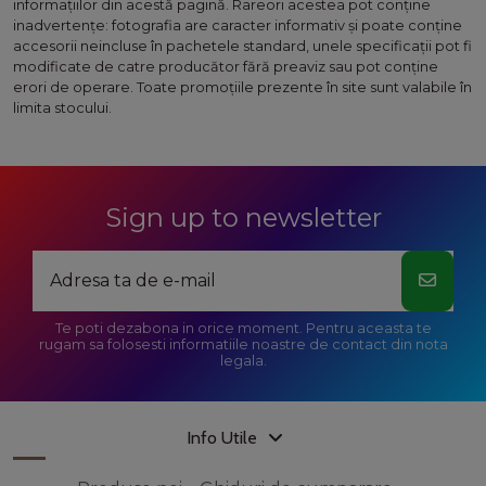
informaţiilor din acestă pagină. Rareori acestea pot conţine
inadvertenţe: fotografia are caracter informativ şi poate conţine
accesorii neincluse în pachetele standard, unele specificaţii pot fi
modificate de catre producător fără preaviz sau pot conţine
erori de operare. Toate promoţiile prezente în site sunt valabile în
limita stocului.
Sign up to newsletter
Te poti dezabona in orice moment. Pentru aceasta te
rugam sa folosesti informatiile noastre de contact din nota
legala.
Info Utile