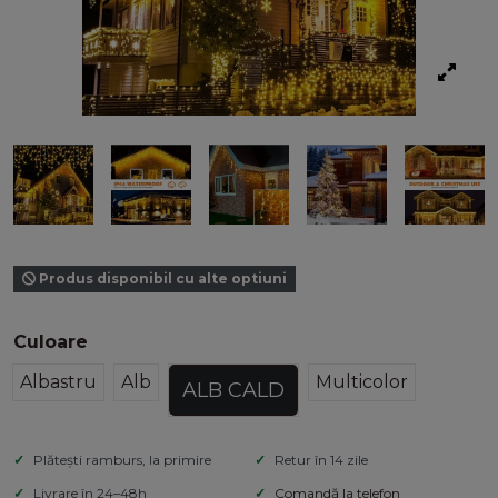
Produs disponibil cu alte optiuni
Culoare
Albastru
Alb
Multicolor
ALB CALD
Plătești ramburs, la primire
Retur în 14 zile
Livrare în 24–48h
Comandă la telefon