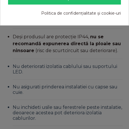
Conectorii și adaptorul trebuie feriți de
Politica de confidențialitate și cookie-uri
contactul direct cu apa;
Deși produsul are protecție IP44,
nu se
recomandă expunerea directă la ploaie sau
ninsoare
(risc de scurtcircuit sau deteriorare).
Nu deteriorati izolatia cablului sau suportului
LED.
Nu asigurati prinderea instalatiei cu capse sau
cuie.
Nu inchideti usile sau ferestrele peste instalatie,
deoarece acestea pot deteriora izolatia
cablurilor.