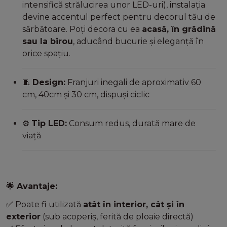
intensifică strălucirea unor LED-uri), instalația
devine accentul perfect pentru decorul tău de
sărbătoare. Poți decora cu ea
acasă, în grădină
sau la birou
, aducând bucurie și eleganță în
orice spațiu.
Design:
Franjuri inegali de aproximativ 60
🧵
cm, 40cm și 30 cm, dispuși ciclic
Tip LED:
Consum redus, durată mare de
⚙️
viață
Avantaje:
🌟
Poate fi utilizată
atât în interior, cât și în
✅
exterior
(sub acoperiș, ferită de ploaie directă)