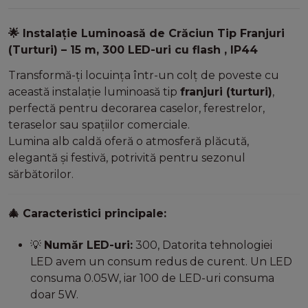
Instalație Luminoasă de Crăciun Tip Franjuri
🌟
(Turturi) – 15 m, 300 LED-uri cu flash , IP44
Transformă-ți locuința într-un colț de poveste cu
această instalație luminoasă tip
franjuri (turturi)
,
perfectă pentru decorarea caselor, ferestrelor,
teraselor sau spațiilor comerciale.
Lumina alb caldă oferă o atmosferă plăcută,
elegantă și festivă, potrivită pentru sezonul
sărbătorilor.
Caracteristici principale:
🎄
Număr LED-uri:
300, Datorita tehnologiei
💡
LED avem un consum redus de curent. Un LED
consuma 0.05W, iar 100 de LED-uri consuma
doar 5W.