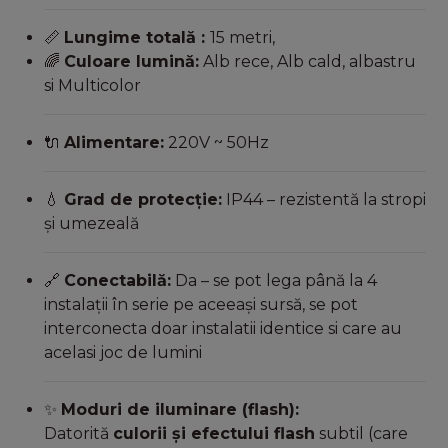
Lungime totală :
15 metri,
📏
Culoare lumină:
Alb rece, Alb cald, albastru
🌈
si Multicolor
Alimentare:
220V ~ 50Hz
🔌
Grad de protecție:
IP44 – rezistentă la stropi
💧
și umezeală
Conectabilă:
Da – se pot lega până la 4
🔗
instalații în serie pe aceeași sursă, se pot
interconecta doar instalatii identice si care au
acelasi joc de lumini
Moduri de iluminare (flash):
✨
Datorită
culorii și efectului flash
subtil (care