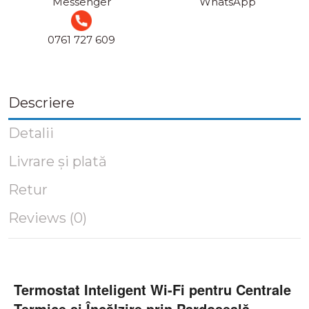
Messenger
WhatsApp
0761 727 609
Descriere
Detalii
Livrare și plată
Retur
Reviews (0)
Termostat Inteligent Wi-Fi pentru Centrale
Termice și Încălzire prin Pardoseală