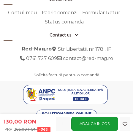
Contul meu
Istoric comenzi
Formular Retur
Status comanda
Contact us
Red-Mag,ro
Str Libertatii, nr 178 , IF
0761 727 609
contact@red-mag.ro
Solicită factură pentru o comandă
130,00 RON
ADAUGA IN COS
205,00 RON
-36%