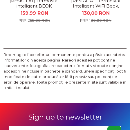
[RESIGILAT] Termostat
[RESIGILAT] Termostat
inteligent BEOK
Inteligent WiFi Beok,
CONTROLS BOT-
Centrală Gaz și
159,99 RON
130,00 RON
W506-WIFI pentru
Încălzire Pardoseală ,...
258,00 RON
180,00 RON
sistem de boiler...
Red-mag.ro face eforturi permanente pentru a păstra acurateţea
informaţiilor din acestă pagină. Rareori acestea pot conţine
inadvertenţe: fotografia are caracter informativ şi poate conţine
accesorii neincluse în pachetele standard, unele specificaţii pot fi
modificate de catre producător fără preaviz sau pot conţine
erori de operare. Toate promoţiile prezente în site sunt valabile în
limita stocului.
Sign up to newsletter