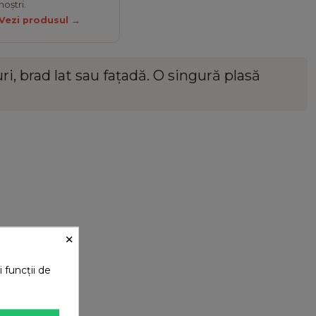
noștri.
Vezi produsul →
uri
,
brad lat
sau
fațadă
. O singură plasă
×
 funcții de