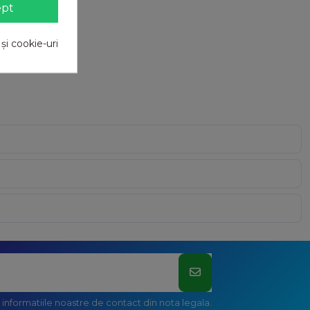
ept
 și cookie-uri
informatiile noastre de contact din nota legala.