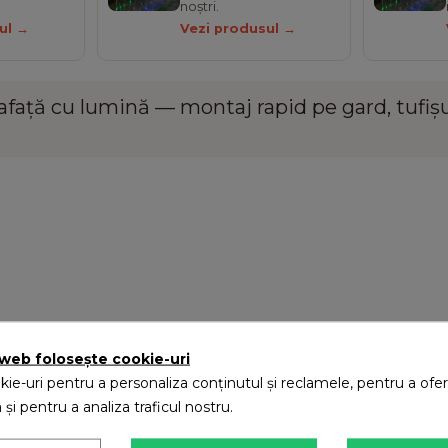
noștri.
ul →
Vezi produsul →
afață cu lumină — montaj rapid pe
gard
,
tufiș
 web folosește cookie-uri
ie-uri pentru a personaliza conținutul și reclamele, pentru a oferi
 și pentru a analiza traficul nostru.
.