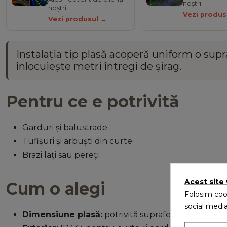
noștri.
noștri.
Vezi produs
Vezi produsul →
Instalația tip
plasă
acoperă uniform o supr
înlocuiește metri întregi de șirag.
Pentru ce e potrivită
Garduri și balustrade
Tufișuri și arbuști din curte
Brazi lați sau pereți
Acest site
Cum o alegi
Folosim cook
social media
Dimensiune plasă:
potrivită suprafeței de acoperit