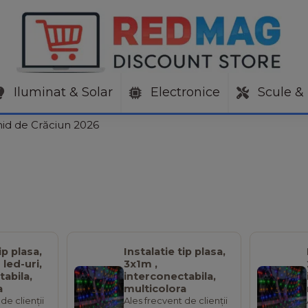
Iluminat & Solar
Electronice
Scule & 
ghid de Crăciun 2026
ip plasa,
Instalatie tip plasa,
led-uri,
3x1m ,
tabila,
interconectabila,
a
multicolora
de clienții
Ales frecvent de clienții