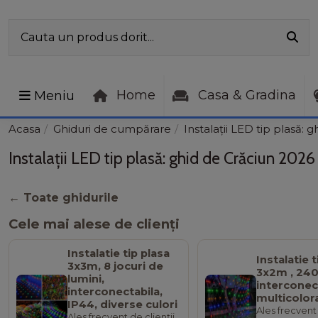
Home
Casa & Gradina
Meniu
Acasa
Ghiduri de cumpărare
Instalații LED tip plasă: 
Instalații LED tip plasă: ghid de Crăciun 2026
← Toate ghidurile
Cele mai alese de clienți
Instalatie tip plasa
Instalatie t
3x3m, 8 jocuri de
3x2m , 240 
lumini,
interconec
interconectabila,
multicolor
IP44, diverse culori
Ales frecvent 
Ales frecvent de clienții