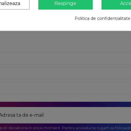
nalizeaza
Respinge
Acc
Politica de confidențialitate
 poti dezabona in orice moment. Pentru aceasta te rugam sa folosesti 