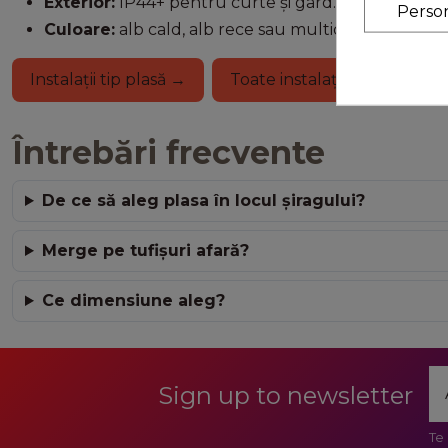
Exterior:
IP44+ pentru curte și gard.
Perso
Culoare:
alb cald, alb rece sau multicolor.
Instalații tip plasă →
Toate instalațiile LED →
Întrebări frecvente
De ce să aleg plasa în locul șiragului?
Merge pe tufișuri afară?
Ce dimensiune aleg?
Sign up to newsletter
Te