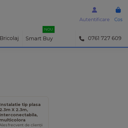
Autentificare
Cos
NOU
Bricolaj
0761 727 609
Smart Buy
Instalatie tip plasa
2.3m X 2.3m,
interconectabila,
multicolora
Ales frecvent de clienții