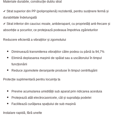
Materiale durabile, construcție dublu strat
✔
Strat superior din PP (polipropilenă) rezistentă, pentru susținere fermă și
durabilitate îndelungată
✔
Strat inferior din cauciuc moale, antiderapant, cu proprietăți anti-frecare și
absorbție a șocurilor, ce protejează podeaua împotriva zgârieturilor
Reducere eficientă a vibrațiilor și zgomotului
Diminuează transmiterea vibrațiilor către podea cu până la 94,7%
Elimină deplasarea mașinii de spălat sau a uscătorului în timpul
funcționării
Reduce zgomotele deranjante produse în timpul centrifugării
Protecție suplimentară pentru locuința ta
Previne acumularea umidității sub aparat prin ridicarea acestuia
Protejează atât electrocasnicele, cât și suprafața podelei
Facilitează curățarea spațiului de sub mașină
Instalare rapidă, fără unelte