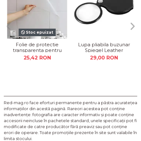
Stoc epuizat
Folie de protectie
Lupa pliabila buzunar
transparenta pentru
Spiegel Leather
bucatarie,
25,42 RON
29,00 RON
autocolanta,
rezistenta la...
Red-mag.ro face eforturi permanente pentru a păstra acurateţea
informaţiilor din acestă pagină. Rareori acestea pot conţine
inadvertenţe: fotografia are caracter informativ şi poate conţine
accesorii neincluse în pachetele standard, unele specificaţii pot fi
modificate de catre producător fără preaviz sau pot conţine
erori de operare. Toate promoţiile prezente în site sunt valabile în
limita stocului.