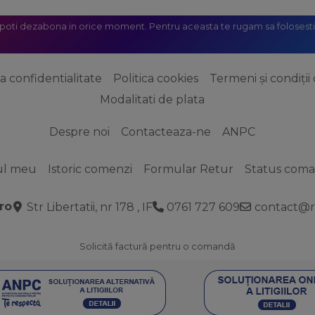
 poti dezabona in orice moment. Pentru aceasta te rugam sa folosesti 
ca confidentialitate
Politica cookies
Termeni și condiții 
Modalitati de plata
Despre noi
Contacteaza-ne
ANPC
ul meu
Istoric comenzi
Formular Retur
Status com
ro
Str Libertatii, nr 178 , IF
0761 727 609
contact@r
Solicită factură pentru o comandă