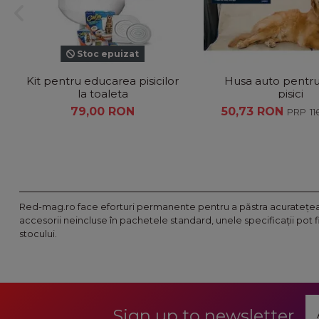
Stoc epuizat
Kit pentru educarea pisicilor
Husa auto pentru 
la toaleta
pisici
79,00 RON
50,73 RON
1
Red-mag.ro face eforturi permanente pentru a păstra acurateţea i
accesorii neincluse în pachetele standard, unele specificaţii pot 
stocului.
Sign up to newsletter