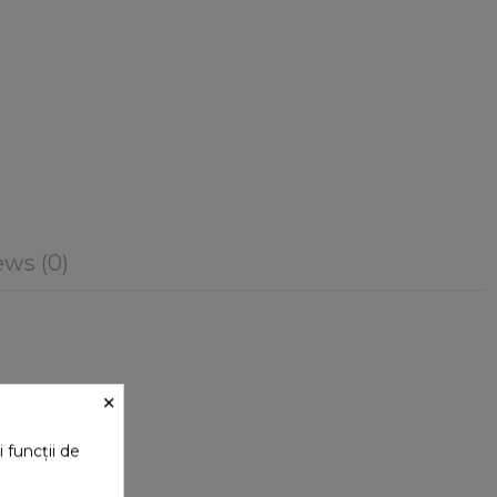
ws (0)
×
ou.
 funcții de