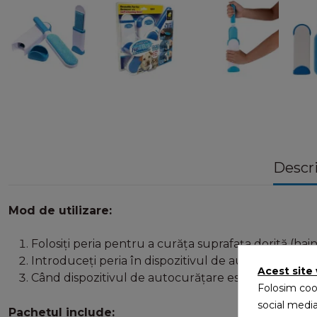
Descr
Mod de utilizare:
Folosiți peria pentru a curăța suprafața dorită (hain
Introduceți peria în dispozitivul de autocurățare; a
Acest site
Când dispozitivul de autocurățare este plin, scoate
Folosim cook
social media
Pachetul include: