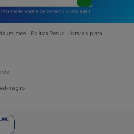
informatiile noastre de contact din nota legala.
de utilizare
Politica Retur
Livrare si plata
anda
ed-mag.ro