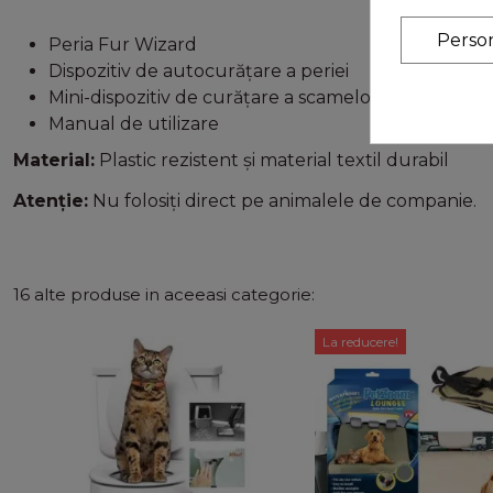
Perso
Peria Fur Wizard
Dispozitiv de autocurățare a periei
Mini-dispozitiv de curățare a scamelor pentru călăt
Manual de utilizare
Material:
Plastic rezistent și material textil durabil
Atenție:
Nu folosiți direct pe animalele de companie.
16 alte produse in aceeasi categorie:
La reducere!