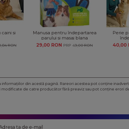
caini si
Manusa pentru îndepartarea
Perie p
parului și masaj blana
înde
animale
29,00 RON
40,00
10,84 RON
49,00 RON
nformaţiilor din acestă pagină. Rareori acestea pot conţine inadverte
fi modificate de catre producător fără preaviz sau pot conţine erori de 