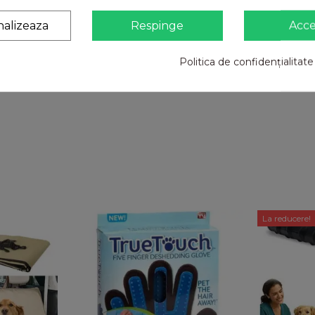
nalizeaza
Respinge
Acc
Politica de confidențialitate
orii
La reducere!