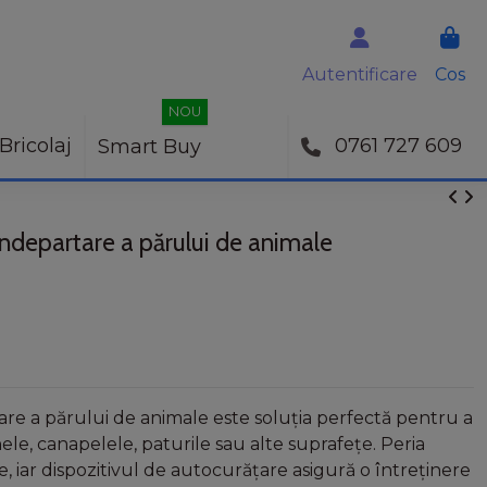
Autentificare
Cos
NOU
Bricolaj
0761 727 609
Smart Buy
 îndepartare a părului de animale
re a părului de animale este soluția perfectă pentru a
nele, canapelele, paturile sau alte suprafețe. Peria
, iar dispozitivul de autocurățare asigură o întreținere