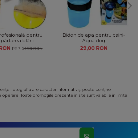
rofesională pentru
Bidon de apa pentru caini-
părtarea blănii
Aqua dog
animalelor
 RON
29,00 RON
54,99 RON
nţe: fotografia are caracter informativ şi poate conţine
operare. Toate promoţiile prezente în site sunt valabile în limita