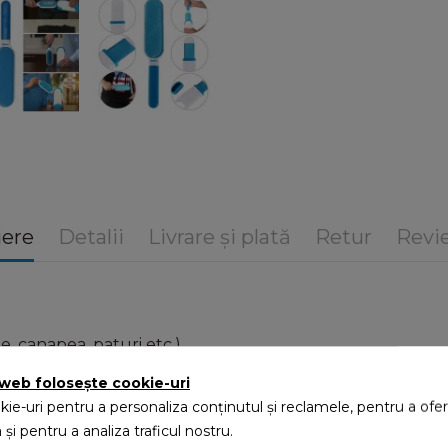
iere
Detalii
Livrare și plată
Retur
Revie
e, canapea, paturi etc.).
ceasta se va curăța automat și va fi gata de folosire din n
 web folosește cookie-uri
ți partea inferioară și curățați părul/scamele adunate.
ie-uri pentru a personaliza conținutul și reclamele, pentru a oferi
 și pentru a analiza traficul nostru.