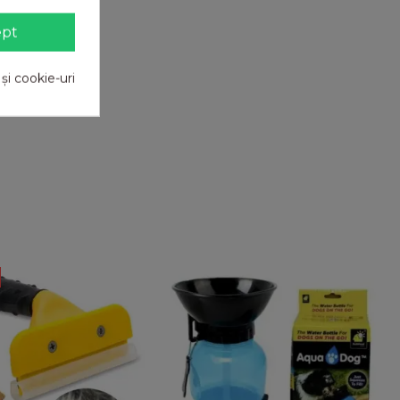
ept
 și cookie-uri