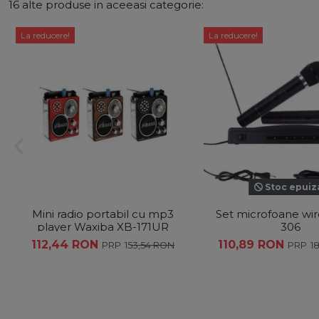
16 alte produse in aceeasi categorie:
La reducere!
La reducere!
Stoc epuiz
Mini radio portabil cu mp3
Set microfoane wir
player Waxiba XB-171UR
306
112,44 RON
110,89 RON
153,54 RON
1