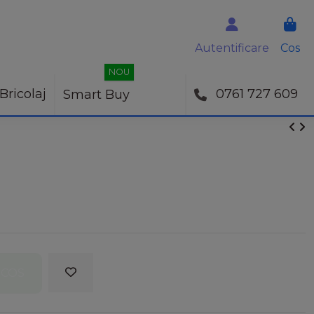
Autentificare
Cos
NOU
Bricolaj
0761 727 609
Smart Buy
 COS