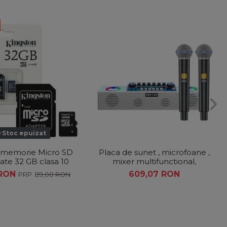
Stoc epuizat
 memorie Micro SD
Placa de sunet , microfoane ,
ate 32 GB clasa 10
mixer multifunctional,
80 MBs cu adaptor
bluetooth
 RON
609,07 RON
89,00 RON