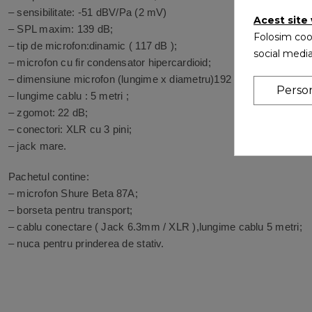
– sensibilitate: -51 dBV/Pa (2 mV)
Acest site
– SPL maxim: 139 dB;
Folosim cook
– tip de microfon:dinamic ( 117 dB );
social media
– microfon cu fir condensator hipercardioid;
– dimensiune microfon (lungime x diametru)192 X 51 mm;
Perso
– lungime cablu : 5 metri ;
– zgomot: 22 dB;
– conectori: XLR cu 3 pini;
– jack mare.
Pachetul contine:
– microfon Shure Beta 87A;
– borseta pentru transport;
– cablu conectare ( Jack 6.3mm / XLR ),lungime cablu 5 metri;
– nuca pentru prinderea de stativ.