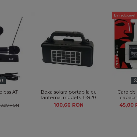
La reducere!
at
eless AT-
Boxa solara portabila cu
Card de
lanterna, model CL-820
capacit
UHS-I, 
100,66 RON
45,00
80,99 RON