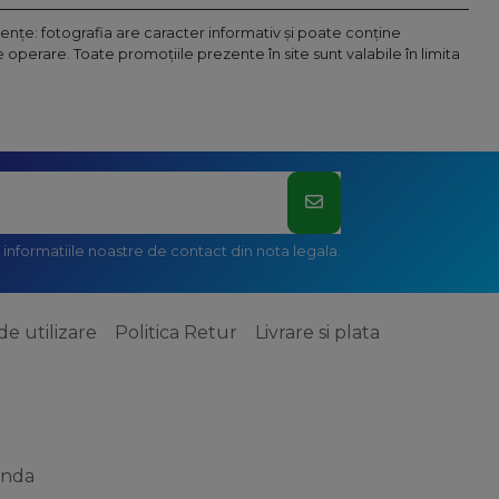
nţe: fotografia are caracter informativ şi poate conţine
operare. Toate promoţiile prezente în site sunt valabile în limita
informatiile noastre de contact din nota legala.
de utilizare
Politica Retur
Livrare si plata
anda