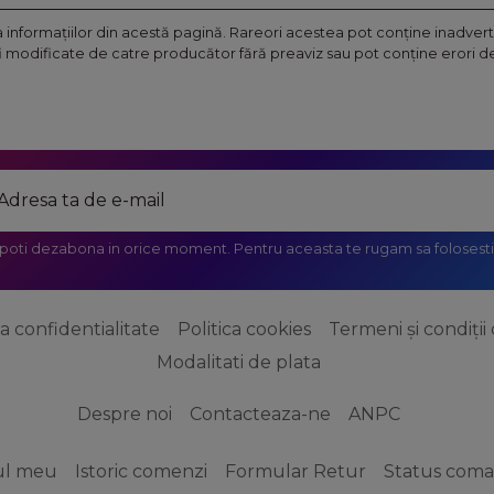
nformaţiilor din acestă pagină. Rareori acestea pot conţine inadverte
fi modificate de catre producător fără preaviz sau pot conţine erori de 
 poti dezabona in orice moment. Pentru aceasta te rugam sa folosesti 
ca confidentialitate
Politica cookies
Termeni și condiții 
Modalitati de plata
Despre noi
Contacteaza-ne
ANPC
ul meu
Istoric comenzi
Formular Retur
Status com