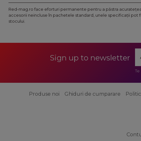
Red-mag.ro face eforturi permanente pentru a păstra acurateţea i
accesorii neincluse în pachetele standard, unele specificaţii pot 
stocului.
Sign up to newsletter
Te
Produse noi
Ghiduri de cumparare
Politi
Cont