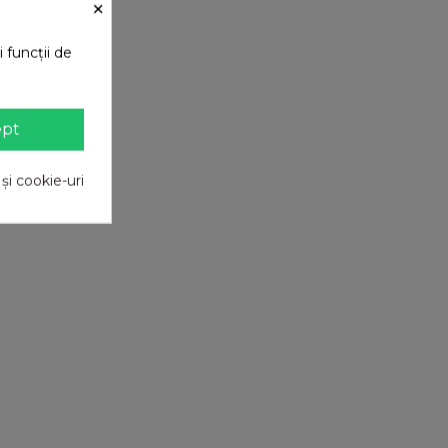
×
 funcții de
ept
 și cookie-uri