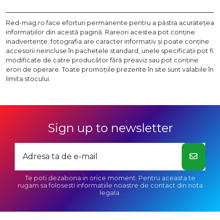
Red-mag.ro face eforturi permanente pentru a păstra acurateţea
informaţiilor din acestă pagină. Rareori acestea pot conţine
inadvertenţe: fotografia are caracter informativ şi poate conţine
accesorii neincluse în pachetele standard, unele specificaţii pot fi
modificate de catre producător fără preaviz sau pot conţine
erori de operare. Toate promoţiile prezente în site sunt valabile în
limita stocului.
Sign up to newsletter
Te poti dezabona in orice moment. Pentru aceasta te
rugam sa folosesti informatiile noastre de contact din nota
legala.