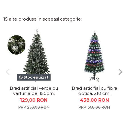
15 alte produse in aceeasi categorie:
Stoc epuizat
Brad artificial verde cu
Brad articifial cu fibra
varfuri albe, 150cm,
optica, 210 cm,
350 ramuri + suport
multicolor
129,00 RON
438,00 RON
metalic
239,00 RON
568,00 RON