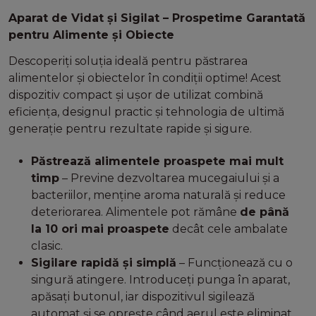
Aparat de Vidat și Sigilat – Prospetime Garantată
pentru Alimente și Obiecte
Descoperiți soluția ideală pentru păstrarea
alimentelor și obiectelor în condiții optime! Acest
dispozitiv compact și ușor de utilizat combină
eficiența, designul practic și tehnologia de ultimă
generație pentru rezultate rapide și sigure.
Păstrează alimentele proaspete mai mult
timp
– Previne dezvoltarea mucegaiului și a
bacteriilor, menține aroma naturală și reduce
deteriorarea. Alimentele pot rămâne
de până
la 10 ori mai proaspete
decât cele ambalate
clasic.
Sigilare rapidă și simplă
– Funcționează cu o
singură atingere. Introduceți punga în aparat,
apăsați butonul, iar dispozitivul sigilează
automat și se oprește când aerul este eliminat