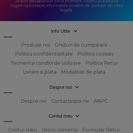
Te poti dezabona in orice moment. Pentru aceasta te
rugam sa folosesti informatiile noastre de contact din nota
legala.
Info Utile
Produse noi
Ghiduri de cumparare
Politica confidentialitate
Politica cookies
Termeni și condiții de utilizare
Politica Retur
Livrare si plata
Modalitati de plata
Despre noi
Despre noi
Contacteaza-ne
ANPC
Contul meu
Contul meu
Istoric comenzi
Formular Retur