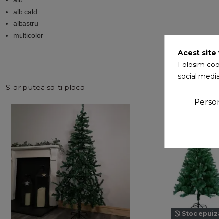
alb cald
albastru
multicolor
Acest site
Folosim cook
social media
S-ar putea sa-ti placa
Perso
Stoc epuiz