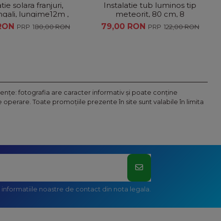
tie solara franjuri,
Instalatie tub luminos tip
ingali, lungime12m ,
meteorit, 80 cm, 8
ed-uri , alb rece
tuburi,interconectabil,
 RON
79,00 RON
180,00 RON
122,00 RON
diverse culori
nţe: fotografia are caracter informativ şi poate conţine
operare. Toate promoţiile prezente în site sunt valabile în limita
informatiile noastre de contact din nota legala.