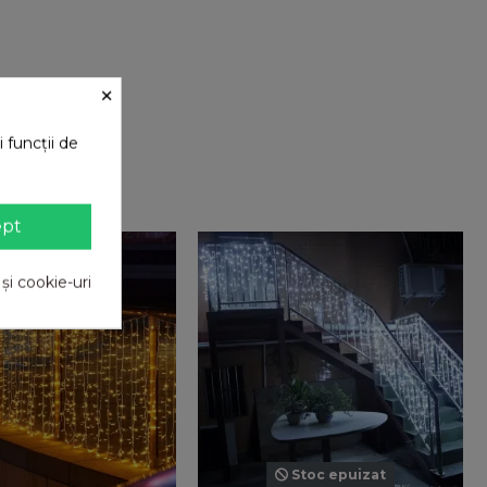
×
 funcții de
ept
 și cookie-uri
Stoc epuizat