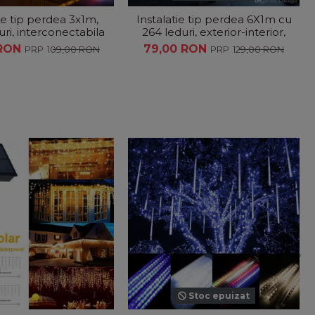
ie tip perdea 3x1m,
Instalatie tip perdea 6X1m cu
ri, interconectabila
264 leduri, exterior-interior,
interconectabila
 RON
79,00 RON
109,00 RON
129,00 RON
Stoc epuizat