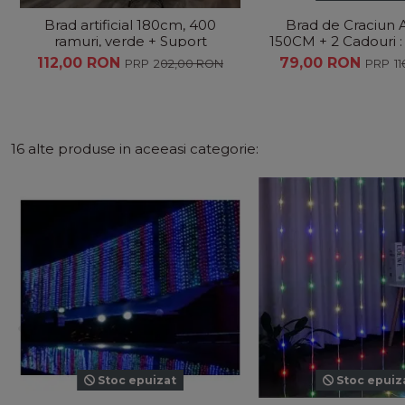
Brad artificial 180cm, 400
Brad de Craciun Ar
ramuri, verde + Suport
150CM + 2 Cadouri : 
metalic si Instalatie 200LED
100L + suport m
112,00 RON
79,00 RON
202,00 RON
1
CADOU
16 alte produse in aceeasi categorie:
Stoc epuizat
Stoc epuiz