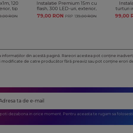
3x1m, 120
Instalatie Premium 15m cu
Instala
rior, tip
flash, 300 LED-uri, exterior,
turturi 
at,...
tip franjuri/ turturi ,fir alb,...
300 l
79,00 RON
99,00
9,00 RON
139,00 RON
nformaţiilor din acestă pagină. Rareori acestea pot conţine inadverte
fi modificate de catre producător fără preaviz sau pot conţine erori de 
 poti dezabona in orice moment. Pentru aceasta te rugam sa folosesti 