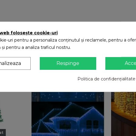
 web folosește cookie-uri
ie-uri pentru a personaliza conținutul și reclamele, pentru a oferi
 și pentru a analiza traficul nostru.
nalizeaza
Respinge
Acc
Politica de confidențialitate
at