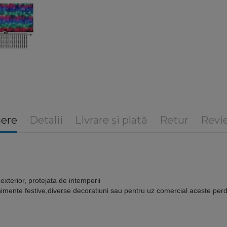
iere
Detalii
Livrare și plată
Retur
Revie
a exterior, protejata de intemperii
enimente festive,diverse decoratiuni sau pentru uz comercial aceste perde