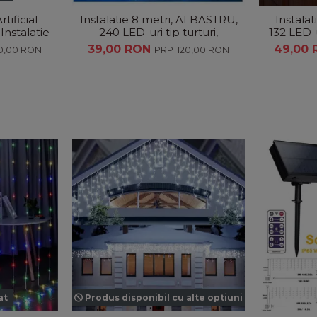
tificial
Instalatie 8 metri, ALBASTRU,
Instalat
Instalatie
240 LED-uri tip turturi,
132 LED-u
etalic
franjuri, Craciun
39,00 RON
49,00
10,00 RON
120,00 RON
at
Produs disponibil cu alte optiuni