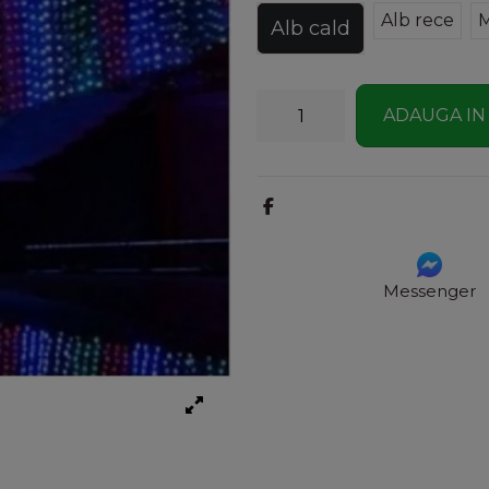
Alb rece
M
Alb cald
ADAUGA IN
Messenger