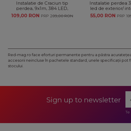
Instalatie de Craciun tip
Instalatie perdea 
perdea, 9x1m, 384 LED,
led de exterior/ inte
interconectabila
banda cu led turn
109,00 RON
55,00 RON
209,00 RON
10
Red-mag.ro face eforturi permanente pentru a păstra acurateţea i
accesorii neincluse în pachetele standard, unele specificaţii pot 
stocului.
Sign up to newsletter
Te