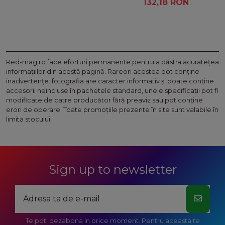
132,18 RON
universala
Red-mag.ro face eforturi permanente pentru a păstra acurateţea
informaţiilor din acestă pagină. Rareori acestea pot conţine
inadvertenţe: fotografia are caracter informativ şi poate conţine
accesorii neincluse în pachetele standard, unele specificaţii pot fi
modificate de catre producător fără preaviz sau pot conţine
erori de operare. Toate promoţiile prezente în site sunt valabile în
limita stocului.
Sign up to newsletter
Te poti dezabona in orice moment. Pentru aceasta te