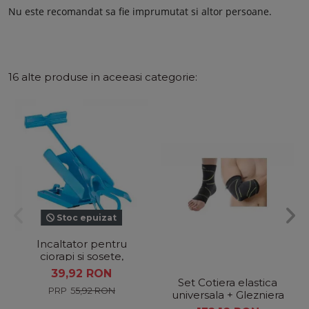
Nu este recomandat sa fie imprumutat si altor persoane.
16 alte produse in aceeasi categorie:
Stoc epuizat
Incaltator pentru
ciorapi si sosete,
suport pentru incaltat
39,92 RON
Set Cotiera elastica
55,92 RON
universala + Glezniera
de protectie