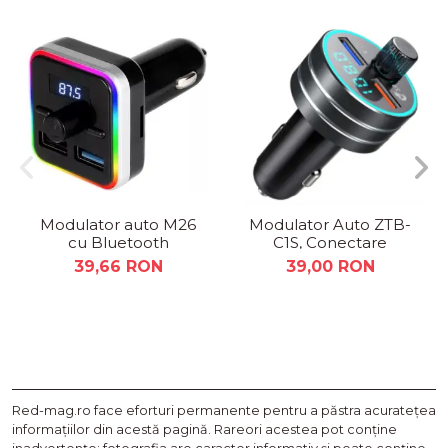
Modulator auto M26
Modulator Auto ZTB-
cu Bluetooth
C1S, Conectare
Bluetooth 5.0
39,66 RON
39,00 RON
Red-mag.ro face eforturi permanente pentru a păstra acurateţea
informaţiilor din acestă pagină. Rareori acestea pot conţine