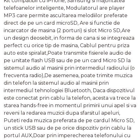
Kit compatibil cu iPhone, Samsung si majoritatea
telefoanelor inteligente, Modulatorul are player
MP3 care permite ascultarea melodiilor preferate
direct de pe un card microSD, Are si functie de
incarcator de masina (2 porturi) si slot Micro SD,Are
un design deosebit, in forma de cana si se integreaza
perfect cu orice tip de masina, Cablul pentru priza
auto este spiralat,Poate transmite fisierele audio de
pe unitate flash USB sau de pe un card Micro SD la
sistemul audio al masinii prin intermediul radioului (o
frecventa radio),De asemenea, poate trimite muzica
din telefon la sistemul audio al masinii prin
intermediul tehnologiei Bluetooth, Daca dispozitivul
este conectat prin cablu la telefon, acesta va trece la
starea hands-free in momentul primirii unui apel si va
reveni la redarea muzicii dupa sfarsitul apeluri,
Puteti reda muzica preferata de pe cardul Micro SD,
un stick USB sau de pe orice dispozitiv prin cablu la
portul AUX,Doar prin imperecherea telefonului cu