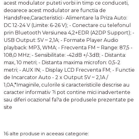
acest modulator puteti vorbi in timp ce conduceti,
deoarece acest modulator are functia de
Handsfree,Caracteristici:- Alimentare la Priza Auto:
DC 12-24 V (Limite: 6-26 V); - Conectare cu telefonul
prin Bluetooth Versiunea 4,2+EDR (A2DP Support); -
USB Output: 5V ~ 2,1A; - Formate Player Audio
playback: MP3, WMA; - Frecventa FM ~ Range: 87,5 -
108,0 MHz; - Sensibilitate: -42dB +/-3dB; - Distanta:
max, 10 metri; - Distanta maxima microfon: 0,5-2
metri; - AUX IN; - Display LCD Frecventa FM; - Functie
de Incarcator Auto - 2 x Output 5V ~ 2,1A /
1,0A,*Imaginile, culorile si caracteristicile descrise au
caracter informativ ?i pot contine mici inadvertente
sau diferi ocazional fa?a de produsele prezentate pe
site
16 alte produse in aceeasi categorie: