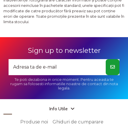
inadvertenţe: fotografia are caracter informativ şi poate conţine
accesorii neincluse în pachetele standard, unele specificaţii pot fi
modificate de catre producător fără preaviz sau pot conţine
erori de operare. Toate promoţiile prezente în site sunt valabile în
limita stocului.
Sign up to newsletter
Te poti dezabona in orice moment. Pentru aceasta te
rugam sa folosesti informatiile noastre de contact din nota
legala.
Info Utile
Produse noi
Ghiduri de cumparare