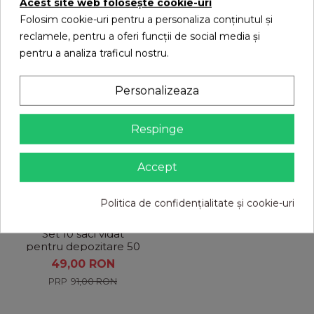
Acest site web folosește cookie-uri
Folosim cookie-uri pentru a personaliza conținutul și
reclamele, pentru a oferi funcții de social media și
pentru a analiza traficul nostru.
S-ar putea sa-ti placa
Personalizeaza
La reducere!
Respinge
Accept
Politica de confidențialitate și cookie-uri
Set 10 saci vidat
pentru depozitare 50
x 60 cm
49,00 RON
91,00 RON