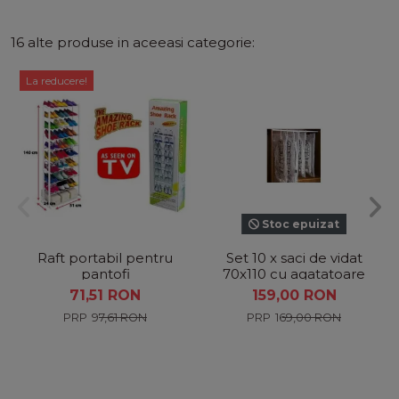
16 alte produse in aceeasi categorie:
La reducere!
Stoc epuizat
Raft portabil pentru
Set 10 x saci de vidat
pantofi
70x110 cu agatatoare
pentru imbracaminte
71,51 RON
159,00 RON
97,61 RON
169,00 RON