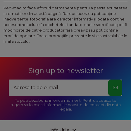
Red-mag.ro face eforturi permanente pentru a păstra acurateţea
informaţiilor din acestă pagină. Rareori acestea pot conţine
inadvertenţe: fotografia are caracter informativ şi poate conţine
accesorii neincluse în pachetele standard, unele specificaţii pot fi
modificate de catre producător fără preaviz sau pot conţine
erori de operare. Toate promoţiile prezente în site sunt valabile în
limita stocului.
Sign up to newsletter
Te poti dezabona in orice moment. Pentru aceasta te
rugam sa folosesti informatiile noastre de contact din nota
legala.
Info Utile