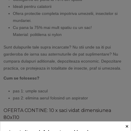
Ideali pentru calatorii
Ofera protectie completa impotriva umezelii, insectelor si
murdariei.
Cu pana la 75% mai mult spatiu cu un sac!
Material: politilena si nylon
Sunt dulapurile tale supra incarcate? Nu stii unde sa iti pui
garderoba de iarna sau asternuturile de pat suplimentare? Nu
cumpara dulapuri aditionale, depoziteaza economic. Depozitare
practica, ce protejeaza in totalitate de insecte, praf si umezeala.
Cum se folosesc?
pas 1: umple sacul
pas 2: elimina aerul folosind un aspirator
OFERTA CONTINE: 10 x saci vidat dimensiunea
80x110
×