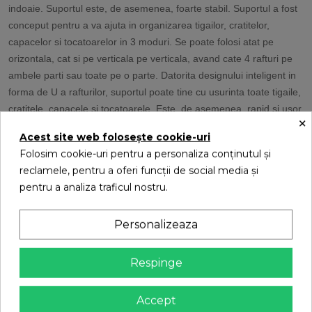
indoaie. Suportul este, de asemenea, foarte stabil. Suportul a fost
conceput pentru a va ajuta in organizarea tigailor, cratitelor,
capacelor si tocatoarelor in 3 moduri. Se poate folosi atat pe
orizontala, cat si pe verticala pe verticala, avand cate 4 rafturi pe
ambele parti sau toate pe o parte. Datorita designului inteligent in
forma de U a rafturilor, suportul poate tine cu usurinta toate tigaile,
cratitele, capacele si tocatoarele. Este, de asemenea, rapid si usor
×
asamblat.
Acest site web folosește cookie-uri
Dimensiuni suport oale si capace:
Folosim cookie-uri pentru a personaliza conținutul și
reclamele, pentru a oferi funcții de social media și
Lungime: 54 cm
pentru a analiza traficul nostru.
Latime: 20.5 cm
Inaltime: 38 cm
Personalizeaza
Numar rafturi: 8
Respinge
Accept
16 alte produse in aceeasi categorie: