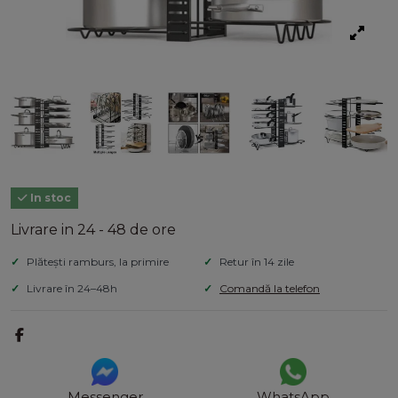
In stoc
Livrare in 24 - 48 de ore
Plătești ramburs, la primire
Retur în 14 zile
Livrare în 24–48h
Comandă la telefon
Messenger
WhatsApp