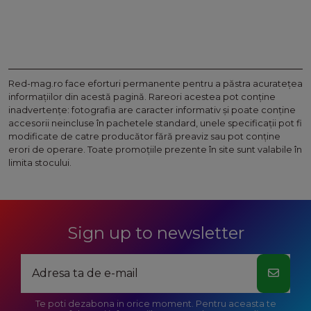
Red-mag.ro face eforturi permanente pentru a păstra acurateţea
informaţiilor din acestă pagină. Rareori acestea pot conţine
inadvertenţe: fotografia are caracter informativ şi poate conţine
accesorii neincluse în pachetele standard, unele specificaţii pot fi
modificate de catre producător fără preaviz sau pot conţine
erori de operare. Toate promoţiile prezente în site sunt valabile în
limita stocului.
Sign up to newsletter
Te poti dezabona in orice moment. Pentru aceasta te