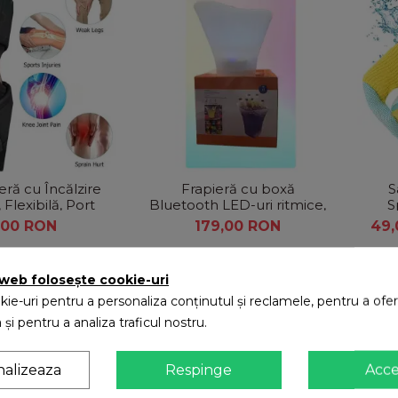
ră cu Încălzire
Frapieră cu boxă
S
 Flexibilă, Port
Bluetooth LED-uri ritmice,
S
loare Neagră
Capacitate 7L – Pentru
,00 RON
179,00 RON
49
Șampanie și Vin
 web folosește cookie-uri
ie-uri pentru a personaliza conținutul și reclamele, pentru a oferi
 și pentru a analiza traficul nostru.
nalizeaza
Respinge
Acc