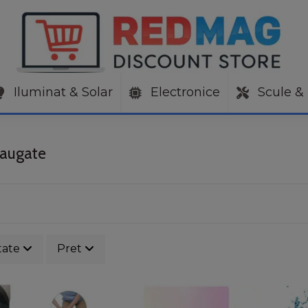
Iluminat & Solar
Electronice
Scule & 
daugate
tate
Pret