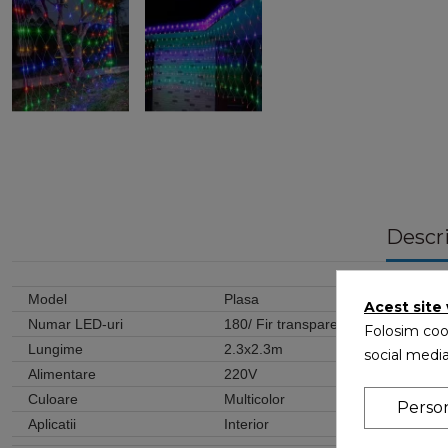
Descr
Model
Plasa
Acest site
Numar LED-uri
180/ Fir transparent
Folosim cook
Lungime
2.3x2.3m
social media
Alimentare
220V
Culoare
Multicolor
Perso
Aplicatii
Interior