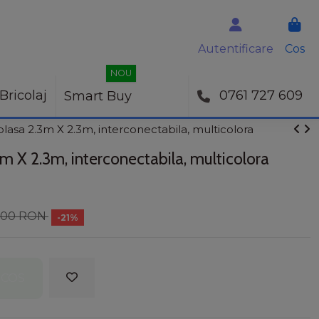
Autentificare
Cos
NOU
Bricolaj
0761 727 609
Smart Buy
 plasa 2.3m X 2.3m, interconectabila, multicolora
.3m X 2.3m, interconectabila, multicolora
,00 RON
-21%
 COS