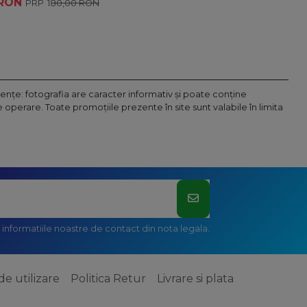
 RON
180,00 RON
nţe: fotografia are caracter informativ şi poate conţine
operare. Toate promoţiile prezente în site sunt valabile în limita
informatiile noastre de contact din nota legala.
de utilizare
Politica Retur
Livrare si plata