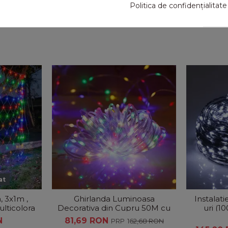
Politica de confidențialitate
at
a, 3x1m ,
Ghirlanda Luminoasa
Instalat
ulticolora
Decorativa din Cupru 50M cu
uri (1
400 LED-uri, Cablu
RECE, 31V
N
81,69 RON
162,68 RON
Transparent, 8...