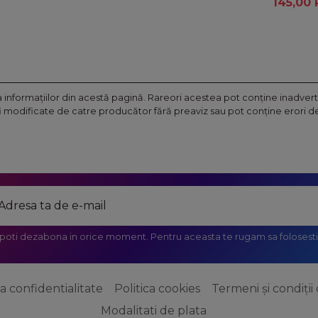
145,00
nformaţiilor din acestă pagină. Rareori acestea pot conţine inadverte
fi modificate de catre producător fără preaviz sau pot conţine erori de 
 poti dezabona in orice moment. Pentru aceasta te rugam sa folosesti 
ca confidentialitate
Politica cookies
Termeni și condiții 
Modalitati de plata