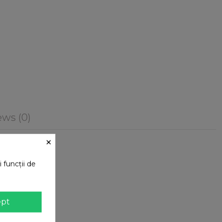
ws (0)
×
 funcții de
ept