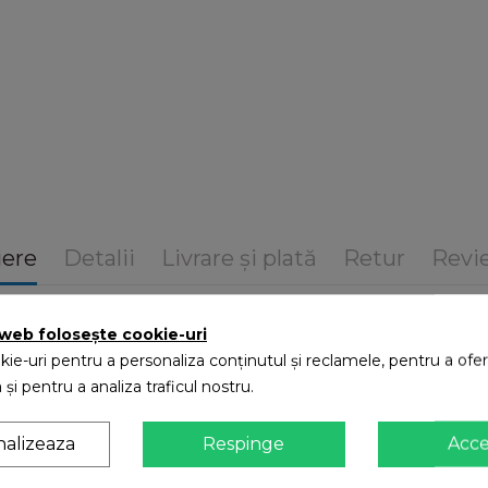
iere
Detalii
Livrare și plată
Retur
Revie
 web folosește cookie-uri
ie-uri pentru a personaliza conținutul și reclamele, pentru a oferi
 și pentru a analiza traficul nostru.
nalizeaza
Respinge
Acc