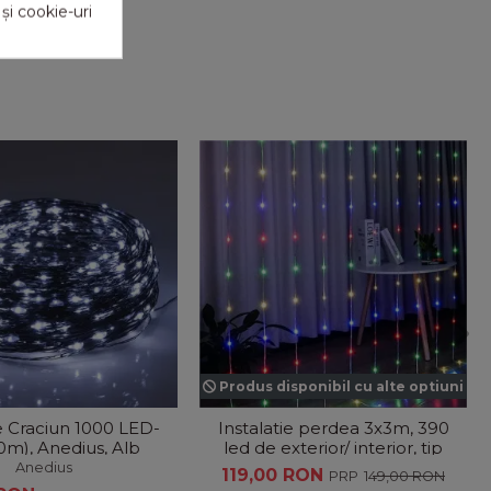
 și cookie-uri
Produs disponibil cu alte optiuni
ie Craciun 1000 LED-
Instalatie perdea 3x3m, 390
00m), Anedius, Alb
led de exterior/ interior, tip
 , Timer și 8 Moduri
banda cu led turnat,...
Anedius
119,00 RON
149,00 RON
-...