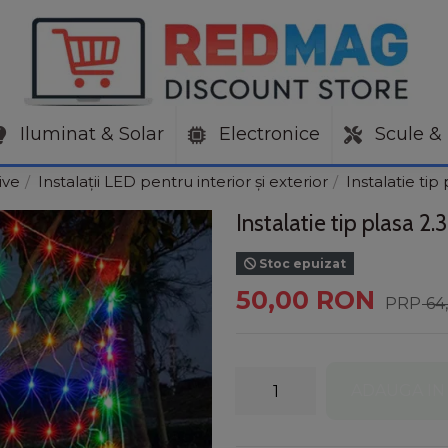
Iluminat & Solar
Electronice
Scule & 
ive
Instalații LED pentru interior și exterior
Instalatie tip
Instalatie tip plasa 2
Stoc epuizat
50,00 RON
64
ADAUGA IN