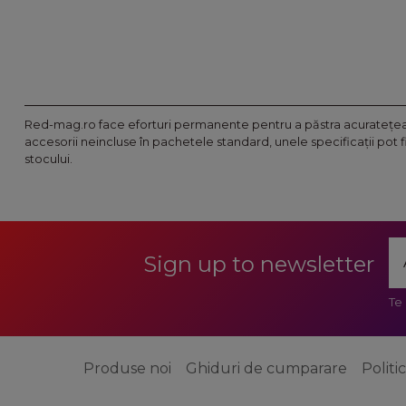
Red-mag.ro face eforturi permanente pentru a păstra acurateţea i
accesorii neincluse în pachetele standard, unele specificaţii pot 
stocului.
Sign up to newsletter
Te
Produse noi
Ghiduri de cumparare
Politi