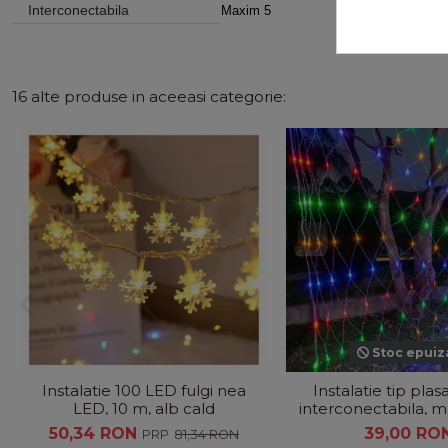
Interconectabila
Maxim 5
16 alte produse in aceeasi categorie:
Stoc epuiz
Instalatie 100 LED fulgi nea
Instalatie tip plas
LED, 10 m, alb cald
interconectabila, m
50,34 RON
39,00 RO
81,34 RON