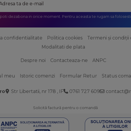
 poti dezabona in orice moment. Pentru aceasta te rugam sa folosesti 
ca confidentialitate
Politica cookies
Termeni și condiții 
Modalitati de plata
Despre noi
Contacteaza-ne
ANPC
ul meu
Istoric comenzi
Formular Retur
Status com
ro
Str Libertatii, nr 178 , IF
0761 727 609
contact@r
Solicită factură pentru o comandă