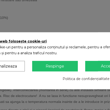
- 10%)
 web folosește cookie-uri
ie-uri pentru a personaliza conținutul și reclamele, pentru a oferi
 și pentru a analiza traficul nostru.
nalizeaza
Respinge
Acc
Politica de confidențialitate
elungibile). Interconectarea (montarea in serie) cu alte instalatii similar
riza. Risc de electrocutare! A nu se lasa in functiune nesupravegheat ori
asati sa ajunga la o temperatura normala inainte de a le introduce in priz
unea directa a ploii si a ninsorii (pericol de scurtcircuit, flama, topire a 