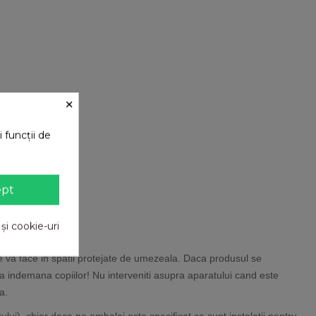
×
 funcții de
ept
 și cookie-uri
e se va face in spatii protejate de umezeala. Daca produsul se
 la indemana copiilor! Nu interveniti asupra aparatului cand este
a.
firului), chiar daca pe ambalaj este specificat ca sunt instalatii pentru