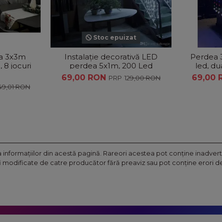
Stoc epuizat
a 3x3m
Instalație decorativă LED
Perdea 3
, 8 jocuri
perdea 5x1m, 200 Led
led, du
culori
exterior-interior
jo
69,00 RON
69,00
129,00 RON
in
49,01 RON
nformaţiilor din acestă pagină. Rareori acestea pot conţine inadverte
fi modificate de catre producător fără preaviz sau pot conţine erori de 