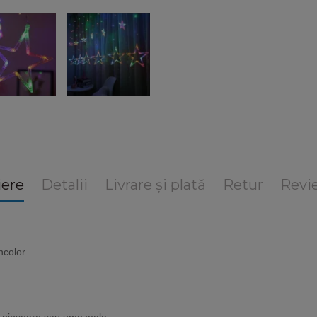
iere
Detalii
Livrare și plată
Retur
Revie
incolor
ie, ninsoare sau umezeala