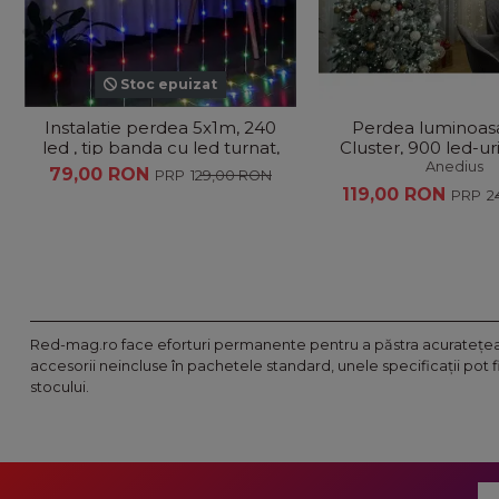
Stoc epuizat
Instalatie perdea 5x1m, 240
Perdea luminoas
led , tip banda cu led turnat,
Cluster, 900 led-uri
de exterior/ interior,...
lumini, diverse 
Anedius
79,00 RON
129,00 RON
119,00 RON
2
Red-mag.ro face eforturi permanente pentru a păstra acurateţea i
accesorii neincluse în pachetele standard, unele specificaţii pot 
stocului.