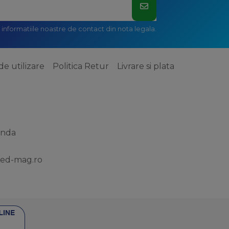
informatiile noastre de contact din nota legala.
de utilizare
Politica Retur
Livrare si plata
anda
ed-mag.ro