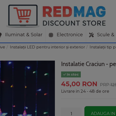
Iluminat & Solar
Electronice
Scule & 
ive
Instalații LED pentru interior și exterior
Instalații tip
Instalatie Craciun - p
In stoc
45,00 RON
12
Livrare in 24 - 48 de ore
ADAUGA IN