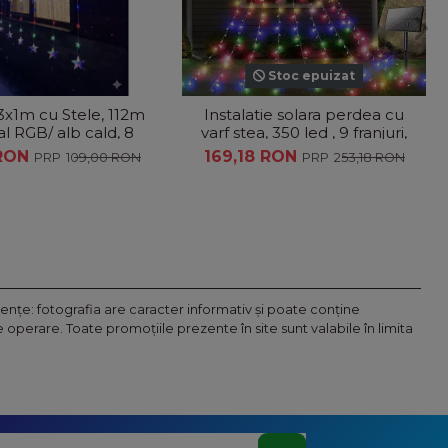
Stoc epuizat
x1m cu Stele, 112m
Instalatie solara perdea cu
al RGB/ alb cald, 8
varf stea, 350 led , 9 franjuri,
curi de lumini,
telecomanda, diverse culori
 RON
169,18 RON
109,00 RON
253,18 RON
terconectabila
nţe: fotografia are caracter informativ şi poate conţine
operare. Toate promoţiile prezente în site sunt valabile în limita