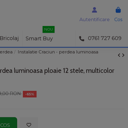
Autentificare
Cos
NOU
Bricolaj
0761 727 609
Smart Buy
 perdea
Instalatie Craciun - perdea luminoasa
erdea luminoasa ploaie 12 stele, multicolor
9,00 RON
-65%
 COS