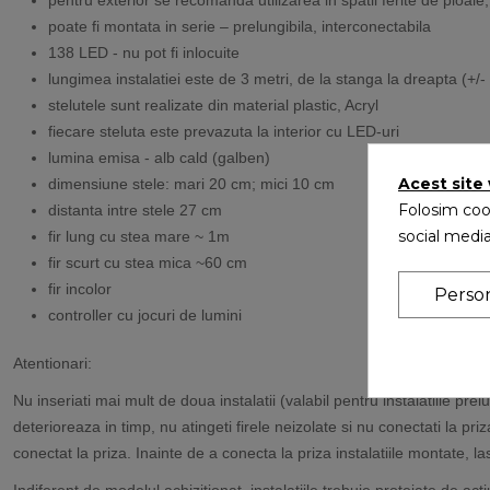
poate fi montata in serie – prelungibila, interconectabila
138 LED - nu pot fi inlocuite
lungimea instalatiei este de 3 metri, de la stanga la dreapta (+/
stelutele sunt realizate din material plastic, Acryl
fiecare steluta este prevazuta la interior cu LED-uri
lumina emisa - alb cald (galben)
Acest site
dimensiune stele: mari 20 cm; mici 10 cm
Folosim cook
distanta intre stele 27 cm
social media
fir lung cu stea mare ~ 1m
fir scurt cu stea mica ~60 cm
fir incolor
Perso
controller cu jocuri de lumini
Atentionari:
Nu inseriati mai mult de doua instalatii (valabil pentru instalatiile pr
deterioreaza in timp, nu atingeti firele neizolate si nu conectati la p
conectat la priza. Inainte de a conecta la priza instalatiile montate, l
Indiferent de modelul achizitionat, instalatiile trebuie protejate de acti