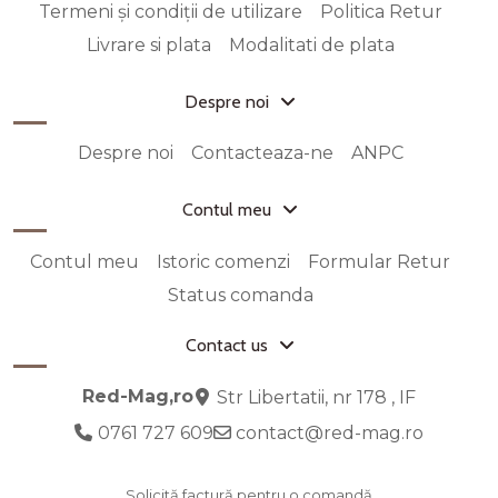
Termeni și condiții de utilizare
Politica Retur
Livrare si plata
Modalitati de plata
Despre noi
Despre noi
Contacteaza-ne
ANPC
Contul meu
Contul meu
Istoric comenzi
Formular Retur
Status comanda
Contact us
Red-Mag,ro
Str Libertatii, nr 178 , IF
0761 727 609
contact@red-mag.ro
Solicită factură pentru o comandă