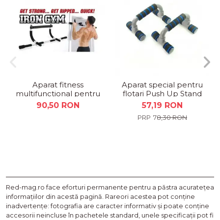
Aparat fitness
Aparat special pentru
multifunctional pentru
flotari Push Up Stand
tractiuni, abdomene,
90,50 RON
57,19 RON
flotari
78,30 RON
Red-mag.ro face eforturi permanente pentru a păstra acurateţea
informaţiilor din acestă pagină. Rareori acestea pot conţine
inadvertenţe: fotografia are caracter informativ şi poate conţine
accesorii neincluse în pachetele standard, unele specificaţii pot fi