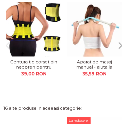
Centura tip corset din
Aparat de masaj
neopren pentru
manual - ajuta la
slabire si remodelare
ameliorarea durerilor
39,00 RON
35,59 RON
16 alte produse in aceeasi categorie:
La reducere!