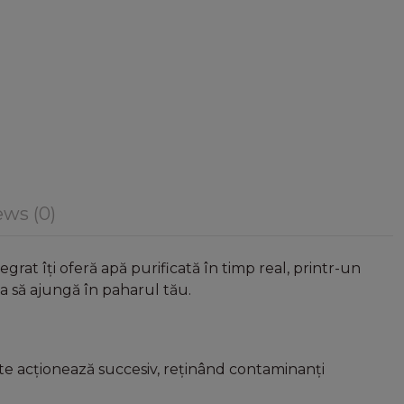
ws (0)
egrat îți oferă apă purificată în timp real, printr-un
apa să ajungă în paharul tău.
nte acționează succesiv, reținând contaminanți