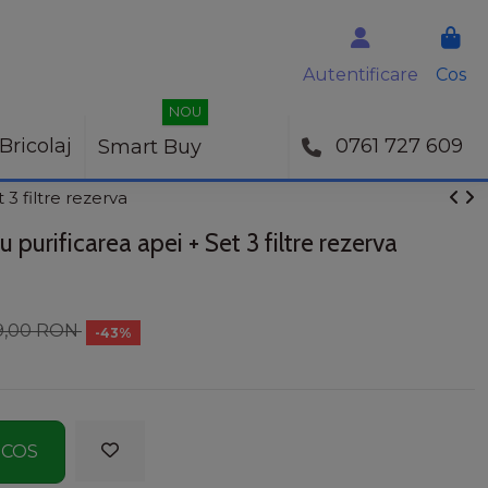
Autentificare
Cos
NOU
Bricolaj
0761 727 609
Smart Buy
 3 filtre rezerva
u purificarea apei + Set 3 filtre rezerva
9,00 RON
-43%
 COS