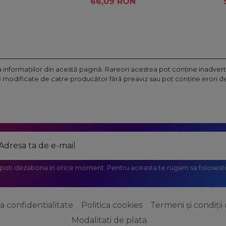
66,09 RON
nformaţiilor din acestă pagină. Rareori acestea pot conţine inadverte
fi modificate de catre producător fără preaviz sau pot conţine erori de 
 poti dezabona in orice moment. Pentru aceasta te rugam sa folosesti 
ca confidentialitate
Politica cookies
Termeni și condiții 
Modalitati de plata