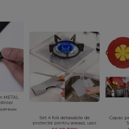
din METAL
stropi
61,67 RON
Set 4 folii detasabile de
Capac pen
protectie pentru aragaz, usor
S
de spalat, din teflon