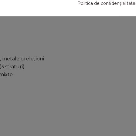
Politica de confidențialitate
 metale grele, ioni
3 straturi)
 mixte