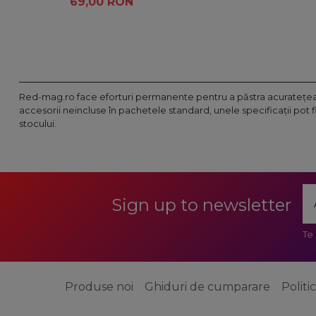
69,00 RON
Red-mag.ro face eforturi permanente pentru a păstra acurateţea i
accesorii neincluse în pachetele standard, unele specificaţii pot 
stocului.
Sign up to newsletter
Te
Produse noi
Ghiduri de cumparare
Politi