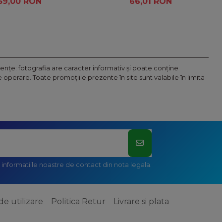
59,00 RON
66,01 RON
nţe: fotografia are caracter informativ şi poate conţine
operare. Toate promoţiile prezente în site sunt valabile în limita
informatiile noastre de contact din nota legala.
de utilizare
Politica Retur
Livrare si plata