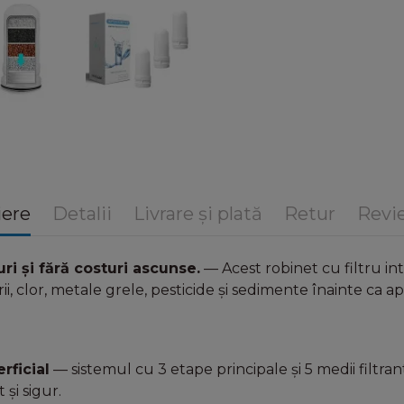
iere
Detalii
Livrare și plată
Retur
Revie
i și fără costuri ascunse.
— Acest robinet cu filtru int
rii, clor, metale grele, pesticide și sedimente înainte ca 
rficial
— sistemul cu 3 etape principale și 5 medii filtra
 și sigur.