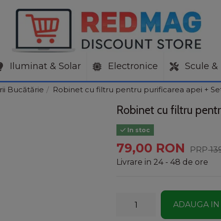
Iluminat & Solar
Electronice
Scule & 
ii Bucătărie
Robinet cu filtru pentru purificarea apei + Set
Robinet cu filtru pentr
In stoc
79,00 RON
13
Livrare in 24 - 48 de ore
ADAUGA IN