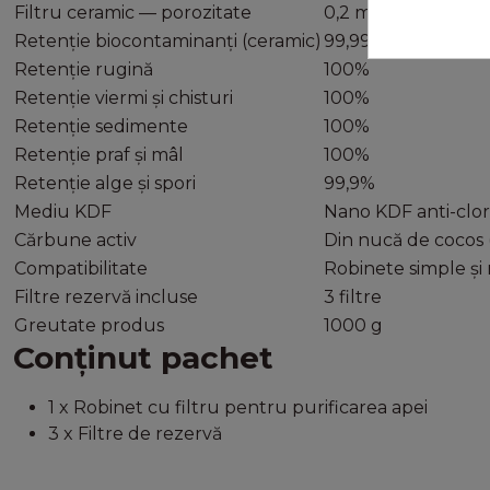
Filtru ceramic — porozitate
0,2 microni
Retenție biocontaminanți (ceramic)
99,99%
Retenție rugină
100%
Retenție viermi și chisturi
100%
Retenție sedimente
100%
Retenție praf și mâl
100%
Retenție alge și spori
99,9%
Mediu KDF
Nano KDF anti-clor,
Cărbune activ
Din nucă de cocos (
Compatibilitate
Robinete simple și
Filtre rezervă incluse
3 filtre
Greutate produs
1000 g
Conținut pachet
1 x Robinet cu filtru pentru purificarea apei
3 x Filtre de rezervă