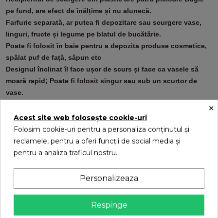
pe fund, are efect de înălțime și nu alunecă.
Farfurie separată, ar putea fi depozitare sau scurgere vase,
linguri, fructe și legume pe blatul de bucătărie.
Poate fi folosit în baie pentru a depozita produse cosmetice,
spălat puf de față, săpun etc
Designul înclinat îl face ușor de scurs și face ca vasele să
moară rapid; Poate fi folosit singur sau sub un scurtor de
vase.
Straturi duble - Placa de scurgere plată menține ustensilele în
×
poziție verticală și ajută la uscarea mai rapidă.
Acest site web folosește cookie-uri
A doua tavă separată cu evacuarea apei colectează și scurge
Folosim cookie-uri pentru a personaliza conținutul și
surplusul de apă.
reclamele, pentru a oferi funcții de social media și
Acest produs nu poate fi folosit doar ca raft de depozitare
pentru a analiza traficul nostru.
pentru a pune vasele care nu sunt necesare, ci poate fi așezat
și vasele doar spălate, este ideal pentru scurgerea și uscarea
Personalizeaza
eficientă a vaselor.
Dimensiune: Așa cum se arată în imagine.
Respinge