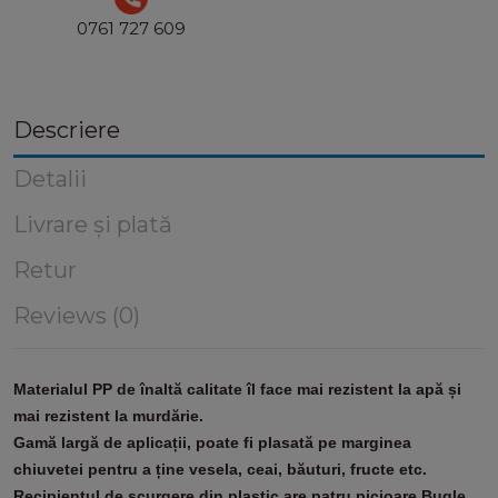
0761 727 609
Descriere
Detalii
Livrare și plată
Retur
Reviews (0)
Materialul PP de înaltă calitate îl face mai rezistent la apă și
mai rezistent la murdărie.
Gamă largă de aplicații, poate fi plasată pe marginea
chiuvetei pentru a ține vesela, ceai, băuturi, fructe etc.
Recipientul de scurgere din plastic are patru picioare Bugle