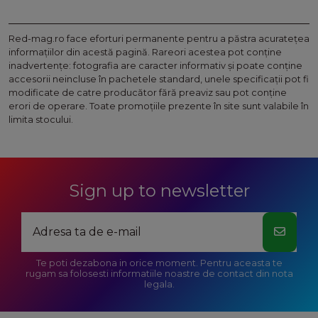
Red-mag.ro face eforturi permanente pentru a păstra acurateţea
informaţiilor din acestă pagină. Rareori acestea pot conţine
inadvertenţe: fotografia are caracter informativ şi poate conţine
accesorii neincluse în pachetele standard, unele specificaţii pot fi
modificate de catre producător fără preaviz sau pot conţine
erori de operare. Toate promoţiile prezente în site sunt valabile în
limita stocului.
Sign up to newsletter
Te poti dezabona in orice moment. Pentru aceasta te
rugam sa folosesti informatiile noastre de contact din nota
legala.