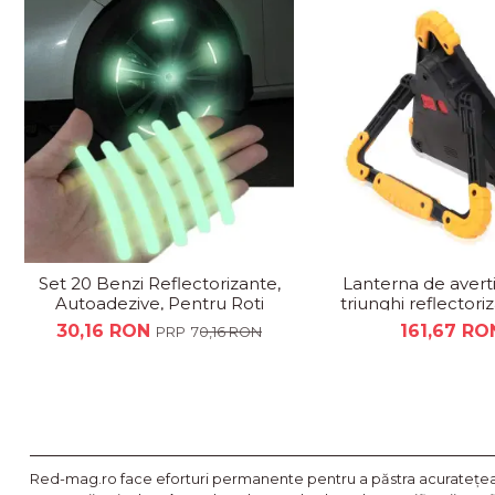
Set 20 Benzi Reflectorizante,
Lanterna de averti
Autoadezive, Pentru Roti
triunghi reflectori
Auto sau Moto,Galben
LED-uri CO
30,16 RON
161,67 RO
70,16 RON
Red-mag.ro face eforturi permanente pentru a păstra acurateţea i