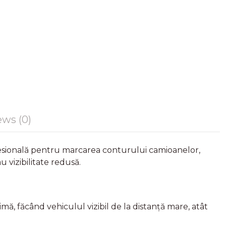
ws (0)
fesională pentru marcarea conturului camioanelor,
 vizibilitate redusă.
mă, făcând vehiculul vizibil de la distanță mare, atât