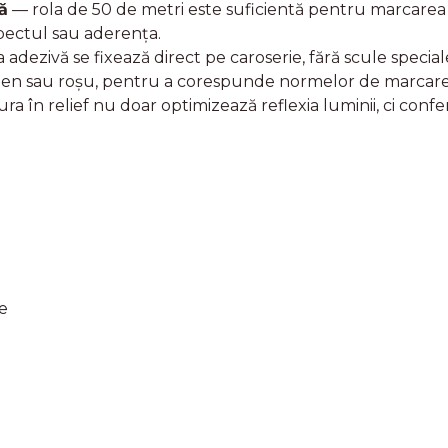
ă
— rola de 50 de metri este suficientă pentru marcarea
pectul sau aderența.
adezivă se fixează direct pe caroserie, fără scule speci
n sau roșu, pentru a corespunde normelor de marcare a v
ra în relief nu doar optimizează reflexia luminii, ci confe
e