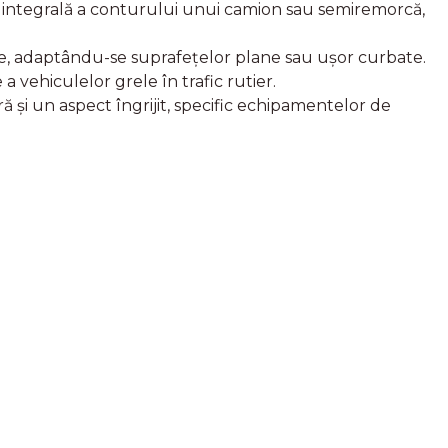
 integrală a conturului unui camion sau semiremorcă,
ale, adaptându-se suprafețelor plane sau ușor curbate.
ehiculelor grele în trafic rutier.
ră și un aspect îngrijit, specific echipamentelor de