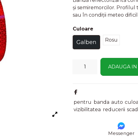
Bandă reflectorizantă con
și semiremorcilor. Profilul 
sau în condiții meteo dific
Culoare
Rosu
Galben
ADAUGA IN
pentru
banda
auto
culo
vizibilitatea
reducerii
sca
Messenger