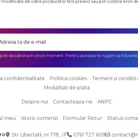
fi modificate de catre producător fără preaviz sau pot conţine erori de 
 poti dezabona in orice moment. Pentru aceasta te rugam sa folosesti 
ca confidentialitate
Politica cookies
Termeni și condiții 
Modalitati de plata
Despre noi
Contacteaza-ne
ANPC
ul meu
Istoric comenzi
Formular Retur
Status com
ro
Str Libertatii, nr 178 , IF
0761 727 609
contact@r