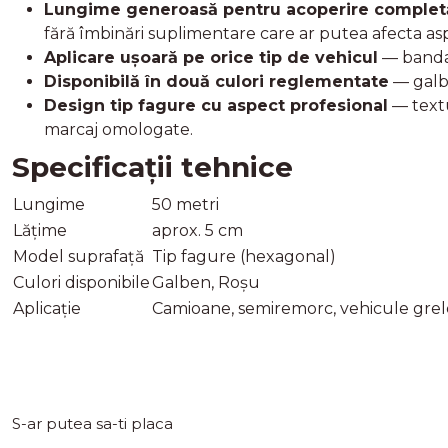
Lungime generoasă pentru acoperire complet
fără îmbinări suplimentare care ar putea afecta as
Aplicare ușoară pe orice tip de vehicul
— banda 
Disponibilă în două culori reglementate
— galbe
Design tip fagure cu aspect profesional
— textu
marcaj omologate.
Specificații tehnice
Lungime
50 metri
Lățime
aprox. 5 cm
Model suprafață
Tip fagure (hexagonal)
Culori disponibile
Galben, Roșu
Aplicație
Camioane, semiremorc, vehicule grel
S-ar putea sa-ti placa