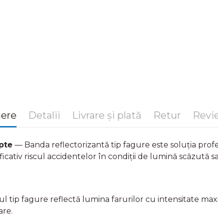
iere
Detalii
Livrare și plată
Retur
Revie
apte
— Banda reflectorizantă tip fagure este soluția pro
cativ riscul accidentelor în condiții de lumină scăzută sau
ul tip fagure reflectă lumina farurilor cu intensitate maxi
are.