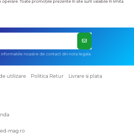
operare. Toate promoţiile prezente în site sunt valabile în limita
informatiile noastre de contact din nota legala.
de utilizare
Politica Retur
Livrare si plata
anda
ed-mag.ro