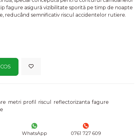
tinuă, special concepută pentru conturul camioanelor
tip fagure asigură vizibilitate sporită pe timp de noapte
ile, reducând semnificativ riscul accidentelor rutiere.
 COS
are
metri
profil
riscul
reflectorizanta
fagure
de
WhatsApp
0761 727 609