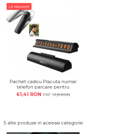
La reducere!
Pachet cadou Placuta numar
telefon parcare pentru
parbriz+ Casca bluetooth
61,41 RON
91,51 RON
5 alte produse in aceeasi categorie: