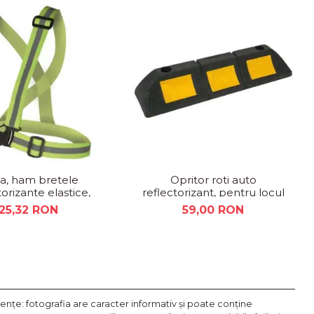
a, ham bretele
Opritor roti auto
torizante elastice,
reflectorizant, pentru locul
ctii, ciclism, sport
de parcare sau blocare roti
25,32 RON
59,00 RON
nţe: fotografia are caracter informativ şi poate conţine