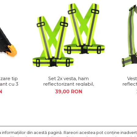
zare tip
Set 2x vesta, ham
Vest
zant cu 3
reflectorizant reglabil,
reflec
B
material elastic
constru
N
39,00 RON
nformaţiilor din acestă pagină. Rareori acestea pot conţine inadverte