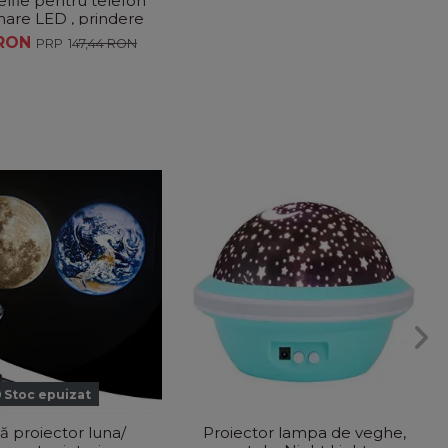
elfie pentru telefon
nare LED , prindere
birou
 RON
147,44 RON
Stoc epuizat
 proiector luna/
Proiector lampa de veghe,