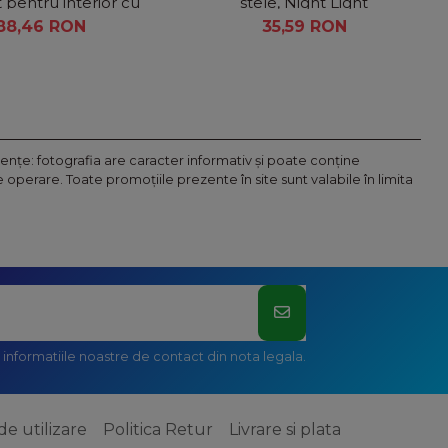
pentru interior cu
stele, Night Light
de 3w, cu stativ
88,46 RON
35,59 RON
nţe: fotografia are caracter informativ şi poate conţine
operare. Toate promoţiile prezente în site sunt valabile în limita
informatiile noastre de contact din nota legala.
de utilizare
Politica Retur
Livrare si plata