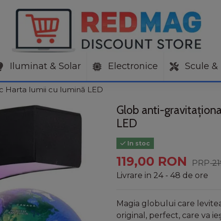
Iluminat & Solar
Electronice
Scule & 
ic Harta lumii cu lumină LED
Glob anti-gravitaționa
LED
In stoc
119,00 RON
2
Livrare in 24 - 48 de ore
Magia globului care levit
original, perfect, care va i