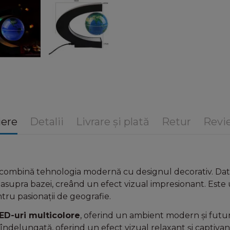
iere
Detalii
Livrare și plată
Retur
Revie
combină tehnologia modernă cu designul decorativ. Dat
deasupra bazei, creând un efect vizual impresionant. Este u
ntru pasionații de geografie.
ED-uri multicolore
, oferind un ambient modern și futur
 îndelungată, oferind un efect vizual relaxant și captivan