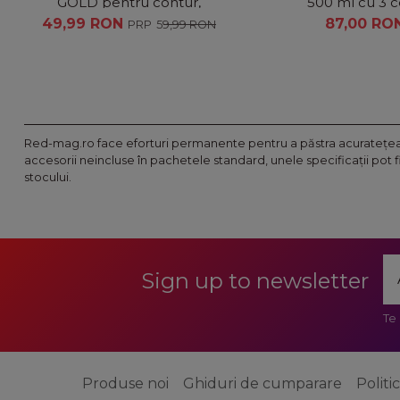
GOLD pentru contur,
500 ml cu 3 c
incarcare USB ,cu
49,99 RON
87,00 RO
59,99 RON
acumulator si lama tip T
Red-mag.ro face eforturi permanente pentru a păstra acurateţea i
accesorii neincluse în pachetele standard, unele specificaţii pot 
stocului.
Sign up to newsletter
Te
Produse noi
Ghiduri de cumparare
Politi