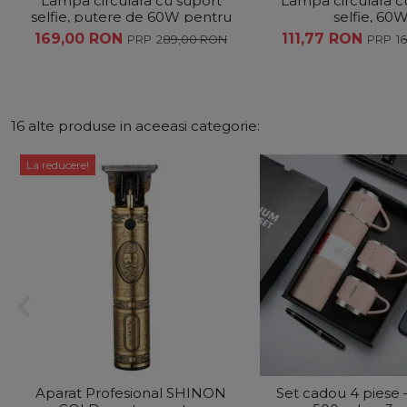
Lampa circulara cu suport
Lampa circulara c
selfie, putere de 60W pentru
selfie, 60
foto, make-up, cosmetica
169,00 RON
111,77 RON
289,00 RON
1
16 alte produse in aceeasi categorie:
La reducere!
Aparat Profesional SHINON
Set cadou 4 piese