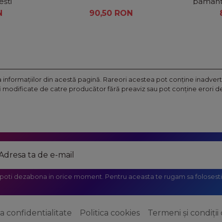
ești
pamant 
led 
N
90,50 RON
nformaţiilor din acestă pagină. Rareori acestea pot conţine inadverte
fi modificate de catre producător fără preaviz sau pot conţine erori de 
 poti dezabona in orice moment. Pentru aceasta te rugam sa folosesti 
ca confidentialitate
Politica cookies
Termeni și condiții 