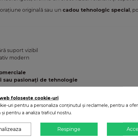
corațiune originală sau un
cadou tehnologic special
, p
ră suport vizibil
ativ modern
comerciale
ri sau pasionați de tehnologie
 web folosește cookie-uri
ie-uri pentru a personaliza conținutul și reclamele, pentru a oferi
 și pentru a analiza traficul nostru.
ic
nalizeaza
Respinge
Acc