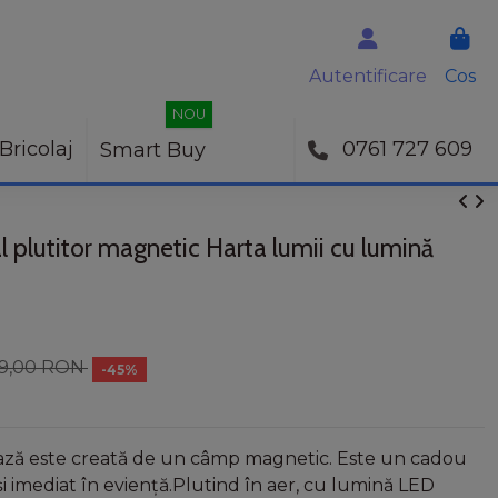
Autentificare
Cos
NOU
Bricolaj
0761 727 609
Smart Buy
l plutitor magnetic Harta lumii cu lumină
19,00 RON
-45%
ează este creată de un câmp magnetic. Este un cadou
eși imediat în eviență.Plutind în aer, cu lumină LED