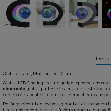
Descr
Glob Levitator, Plutitor, Led, 10 cm
Globul LED Floating este un gadget spectaculos care 
electronic
, globul plutește în aer și se rotește liber 
comerciale și poate fi folosit și ca element educativ pe
Pe lângă efectul de levitație, globul este iluminat cu
L
fi rotit ușor și continuă să se învârtă pentru o perioadă