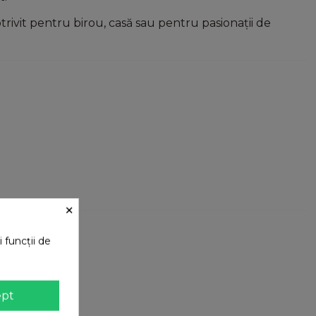
otrivit pentru birou, casă sau pentru pasionații de
×
 funcții de
ept