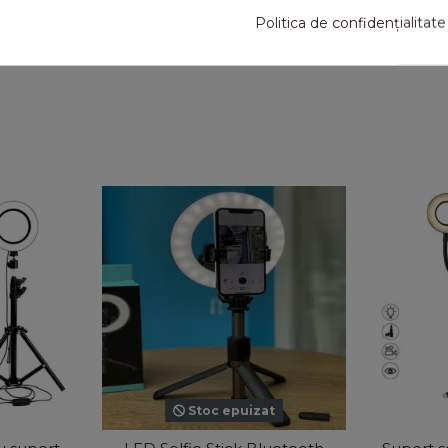
Politica de confidențialitate
tice
Stoc epuizat