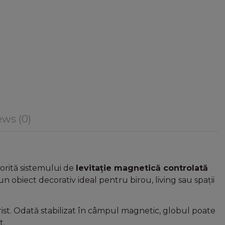
ws (0)
orită sistemului de
levitație magnetică controlată
n obiect decorativ ideal pentru birou, living sau spații
ist. Odată stabilizat în câmpul magnetic, globul poate
t.