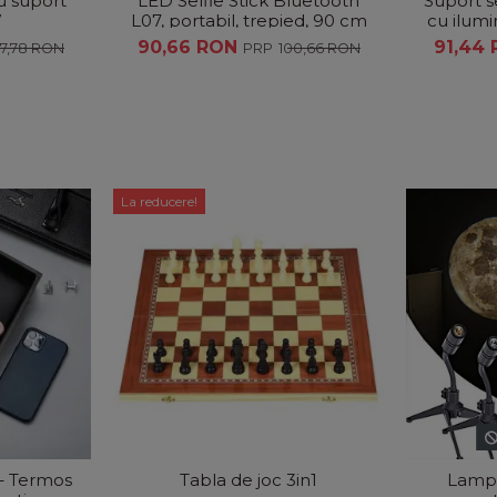
u suport
LED Selfie Stick Bluetooth
Suport s
W
L07, portabil, trepied, 90 cm
cu ilumi
90,66 RON
91,44
67,78 RON
100,66 RON
La reducere!
 – Termos
Tabla de joc 3in1
Lampă