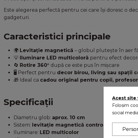
Este alegerea perfectă pentru cei care își doresc o de
gadgeturi.
Caracteristici principale
🌍
Levitație magnetică
– globul plutește în aer fă
💡
Iluminare LED multicoloră
pentru efect decor
🔄
Rotire 360°
după ce este pus în mișcare
🖥️ Perfect pentru
decor birou, living sau spații 
🎁 Ideal ca
cadou original pentru copii, profeso
Acest site
Specificații
Folosim cook
social media
Diametru glob:
aprox. 10 cm
Sistem:
levitație magnetică controlată electron
Perso
Iluminare:
LED multicolor