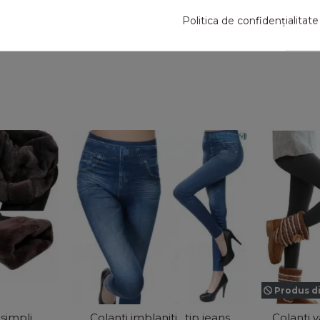
a de toamna-iarna
Politica de confidențialitate
Produs di
 simpli
Colanti imblaniti , tip jeans
Colanti va