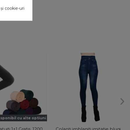
 și cookie-uri
sponibil cu alte optiuni
tuiti 1+1 Gratis, 1200
Colanti imblaniti imitatie blugi