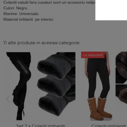
Colantii vatuiti fara cusaturi sunt un accesoriu nelipsit din garderob
Culori: Negru
Marime: Universala
Material imblanit pe interior.
11 alte produse in aceeasi categorie:
La reducere!
Set 2 x Colanti imbaniti
Colanti imblaniti