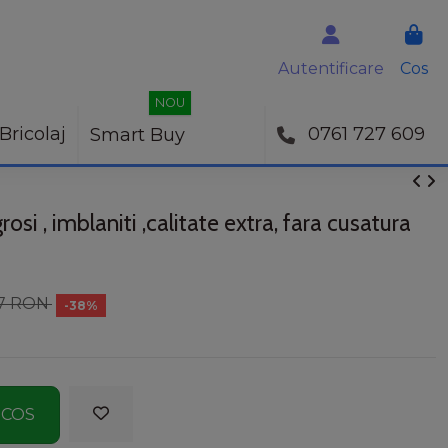
Autentificare
Cos
NOU
Bricolaj
0761 727 609
Smart Buy
rosi , imblaniti ,calitate extra, fara cusatura
17 RON
-38%
 COS