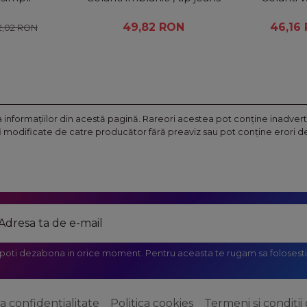
49,82 RON
46,16
2,02 RON
nformaţiilor din acestă pagină. Rareori acestea pot conţine inadverte
fi modificate de catre producător fără preaviz sau pot conţine erori de 
 poti dezabona in orice moment. Pentru aceasta te rugam sa folosesti 
ca confidentialitate
Politica cookies
Termeni și condiții 