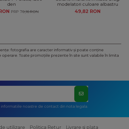
den
modelatori culoare albastru
 RON
49,82 RON
70,16 RON
nţe: fotografia are caracter informativ şi poate conţine
operare. Toate promoţiile prezente în site sunt valabile în limita
informatiile noastre de contact din nota legala.
de utilizare
Politica Retur
Livrare si plata