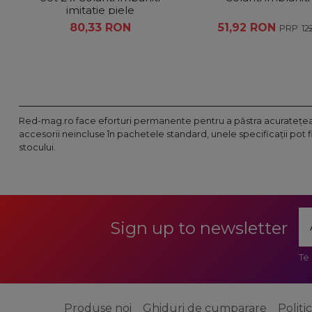
imitatie piele
80,33 RON
51,92 RON
12
Red-mag.ro face eforturi permanente pentru a păstra acurateţea i
accesorii neincluse în pachetele standard, unele specificaţii pot 
stocului.
Sign up to newsletter
Te
Produse noi
Ghiduri de cumparare
Politi