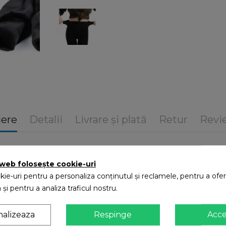
iere
Detalii
Livrare și plată
Retur
Revie
 web folosește cookie-uri
ie-uri pentru a personaliza conținutul și reclamele, pentru a oferi
 și pentru a analiza traficul nostru.
iaza, lungesc picioarele si te fac sa pari mai slaba, punandu-te in valoa
urma cu cativa ani, s-au instalat confortabil in viata si garderba noastra
nalizeaza
Respinge
Acc