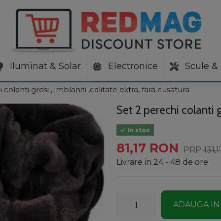
Iluminat & Solar
Electronice
Scule & 
colanti grosi , imblaniti ,calitate extra, fara cusatura
Set 2 perechi colanti g
In stoc
81,17 RON
131,
Livrare in 24 - 48 de ore
ADAUGA IN