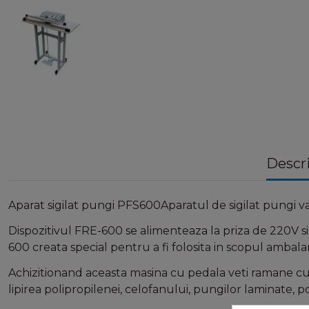
Descr
Aparat sigilat pungi PFS600Aparatul de sigilat pungi va 
Dispozitivul FRE-600 se alimenteaza la priza de 220V s
600 creata special pentru a fi folosita in scopul ambalar
Achizitionand aceasta masina cu pedala veti ramane cu 
lipirea polipropilenei, celofanului, pungilor laminate, po