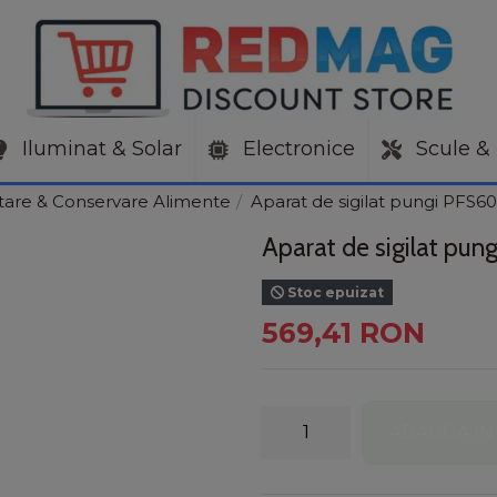
Iluminat & Solar
Electronice
Scule & 
tare & Conservare Alimente
Aparat de sigilat pungi PFS6
Aparat de sigilat pu
Stoc epuizat
569,41 RON
ADAUGA IN