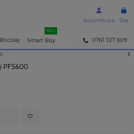
Autentificare
Cos
NOU
Bricolaj
0761 727 609
Smart Buy
00
ngi PFS600
 COS