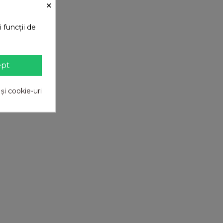
×
 funcții de
ept
 și cookie-uri