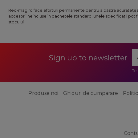
Red-mag.ro face eforturi permanente pentru a păstra acurateţea i
accesorii neincluse în pachetele standard, unele specificaţii pot 
stocului.
Sign up to newsletter
Te
Produse noi
Ghiduri de cumparare
Politi
Cont