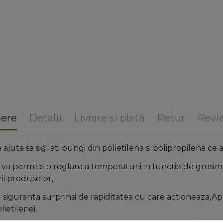
iere
Detalii
Livrare și plată
Retur
Revie
ajuta sa sigilati pungi din polietilena si polipropilena c
i va permite o reglare a temperaturii in functie de gro
ii produselor,
siguranta surprinsi de rapiditatea cu care actioneaza,Ap
lietilenei,