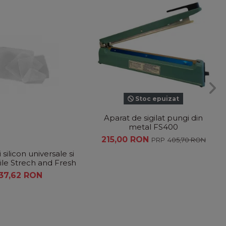
Stoc epuizat
Aparat de sigilat pungi din
metal FS400
215,00 RON
405,70 RON
i silicon universale si
bile Strech and Fresh
37,62 RON