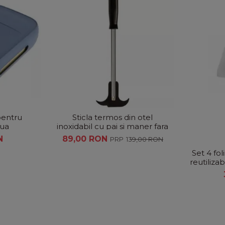
pentru
Sticla termos din otel
oua
inoxidabil cu pai si maner fara
BPA- 550 ml, model roz cu
N
89,00 RON
139,00 RON
unicorn
Set 4 foli
reutiliza