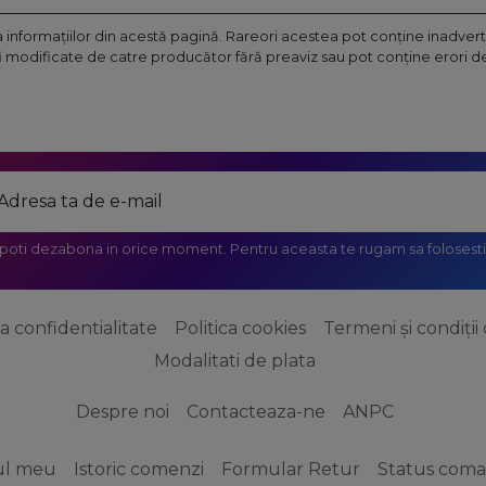
nformaţiilor din acestă pagină. Rareori acestea pot conţine inadverte
fi modificate de catre producător fără preaviz sau pot conţine erori de 
 poti dezabona in orice moment. Pentru aceasta te rugam sa folosesti 
ca confidentialitate
Politica cookies
Termeni și condiții 
Modalitati de plata
Despre noi
Contacteaza-ne
ANPC
ul meu
Istoric comenzi
Formular Retur
Status com