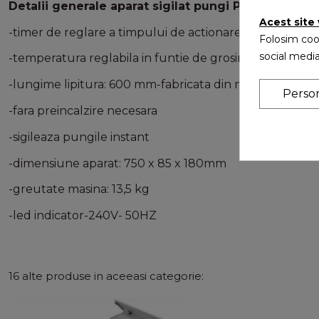
Detalii generale aparat sigilat pungi PFS600:
Acest site
-timer de reglare a timpului de actionare in functie de
Folosim cook
social media
-temperatura reglabila in funtie de grosimea pungii
-lungime lipitura: 600 mm-fabricata din metal
Perso
-fara preincalzire necesara
-sigileaza pungile instant
-dimensiune aparat: 750 x 85 x 180mm
-greutate masina: 13,5 kg
-led indicator-240V- 50HZ
16 alte produse in aceeasi categorie: