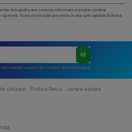
nţe: fotografia are caracter informativ şi poate conţine
operare. Toate promoţiile prezente în site sunt valabile în limita
informatiile noastre de contact din nota legala.
de utilizare
Politica Retur
Livrare si plata
anda