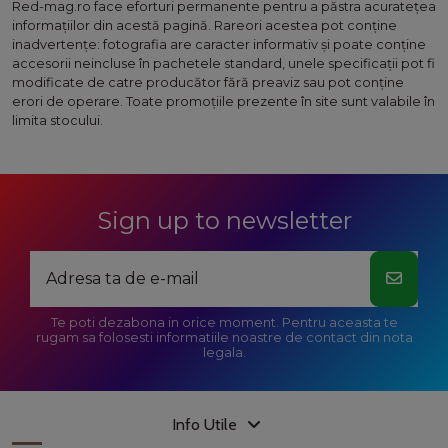
Red-mag.ro face eforturi permanente pentru a păstra acurateţea
informaţiilor din acestă pagină. Rareori acestea pot conţine
inadvertenţe: fotografia are caracter informativ şi poate conţine
accesorii neincluse în pachetele standard, unele specificaţii pot fi
modificate de catre producător fără preaviz sau pot conţine
erori de operare. Toate promoţiile prezente în site sunt valabile în
limita stocului.
Sign up to newsletter
Te poti dezabona in orice moment. Pentru aceasta te
rugam sa folosesti informatiile noastre de contact din nota
legala.
Info Utile