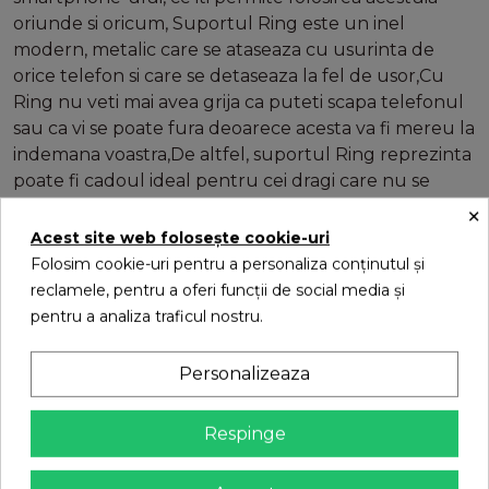
oriunde si oricum, Suportul Ring este un inel
modern, metalic care se ataseaza cu usurinta de
orice telefon si care se detaseaza la fel de usor,Cu
Ring nu veti mai avea grija ca puteti scapa telefonul
sau ca vi se poate fura deoarece acesta va fi mereu la
indemana voastra,De altfel, suportul Ring reprezinta
poate fi cadoul ideal pentru cei dragi care nu se
despart niciodata de telefon,Caracteristici generale
×
Suport smartphone Ring: -Inel metalic cu suport
Acest site web folosește cookie-uri
adeziv STIXX-Capacitate de invartire de 360 de
Folosim cookie-uri pentru a personaliza conținutul și
grade-Suport din plastic lavabil-Dimensiuni: 3,5cm x
reclamele, pentru a oferi funcții de social media și
4cm x 6,2cm-Ring Hook din plastic cu adeziv STIXX-
pentru a analiza traficul nostru.
Adezivul STIXX incorporat - puternic-Rezistent la
apa-Nu lasa urme-Fara reziduuri dupa dezlipire-
Personalizeaza
Suporta o greutate de 6,8 kg
Respinge
16 alte produse in aceeasi categorie: