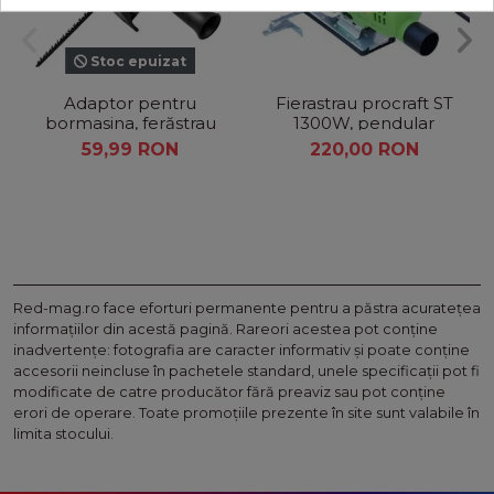
Stoc epuizat
Adaptor pentru
Fierastrau procraft ST
bormasina, ferăstrau
1300W, pendular
cu 3 lame si maner
110mm, 45gr
59,99 RON
220,00 RON
Red-mag.ro face eforturi permanente pentru a păstra acurateţea
informaţiilor din acestă pagină. Rareori acestea pot conţine
inadvertenţe: fotografia are caracter informativ şi poate conţine
accesorii neincluse în pachetele standard, unele specificaţii pot fi
modificate de catre producător fără preaviz sau pot conţine
erori de operare. Toate promoţiile prezente în site sunt valabile în
limita stocului.