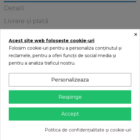
Detalii
Livrare și plată
×
Retur
Acest site web folosește cookie-uri
Reviews (0)
Folosim cookie-uri pentru a personaliza conținutul și
reclamele, pentru a oferi funcții de social media și
pentru a analiza traficul nostru.
HR FIERASTRAU VERTICAL 800W 3000RPM
Personalizeaza
6 alte produse in aceeasi categorie:
Respinge
Accept
Politica de confidențialitate și cookie-uri