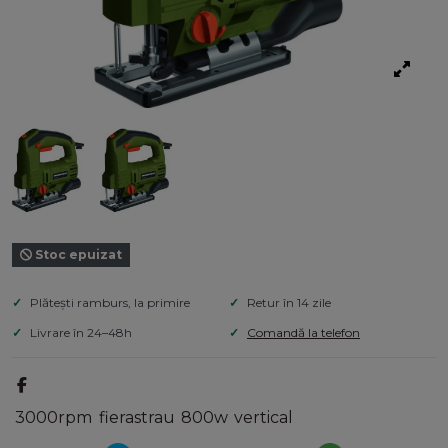
Stoc epuizat
Plătești ramburs, la primire
Retur în 14 zile
Livrare în 24–48h
Comandă la telefon
3000rpm
fierastrau
800w
vertical