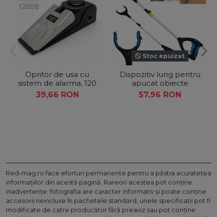
Stoc epuizat
Opritor de usa cu
Dispozitiv lung pentru
sistem de alarma, 120
apucat obiecte
dB.
39,66 RON
57,96 RON
Red-mag.ro face eforturi permanente pentru a păstra acurateţea
informaţiilor din acestă pagină. Rareori acestea pot conţine
inadvertenţe: fotografia are caracter informativ şi poate conţine
accesorii neincluse în pachetele standard, unele specificaţii pot fi
modificate de catre producător fără preaviz sau pot conţine