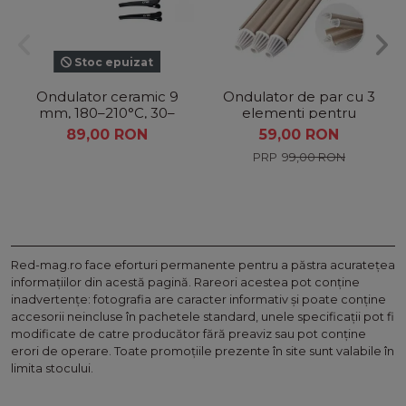
Stoc epuizat
Ondulator ceramic 9
Ondulator de par cu 3
mm, 180–210°C, 30–
elementi pentru
50W, GW7648
bucle in valuri
89,00 RON
59,00 RON
99,00 RON
Red-mag.ro face eforturi permanente pentru a păstra acurateţea
informaţiilor din acestă pagină. Rareori acestea pot conţine
inadvertenţe: fotografia are caracter informativ şi poate conţine
accesorii neincluse în pachetele standard, unele specificaţii pot fi
modificate de catre producător fără preaviz sau pot conţine
erori de operare. Toate promoţiile prezente în site sunt valabile în
limita stocului.