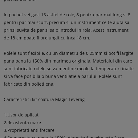
In pachet vei gasi 16 astfel de role, 8 pentru par mai lung si 8
pentru par mai scurt, precum si un instrument ce te ajuta sa
prinzi suvita de par si sa o introdui in rola. Acest instrument
de 18 cm poate fi prelungit cu inca 18 cm.
Rolele sunt flexibile, cu un diametru de 0.25mm si pot fi largite
pana pana la 150% din marimea originala. Materialul din care
sunt fabricate rolele se va mentine moale la temperaturi inalte
si va face posibila o buna ventilatie a parului. Rolele sunt
fabricate din polietilena.
Caracteristici kit coafura Magic Leverag
1.Usor de aplicat
2.Rezistenta mare
3.Proprietati anti frecare
4.Se mareste cu pana la 150%, diametrul maxim este 3 cm