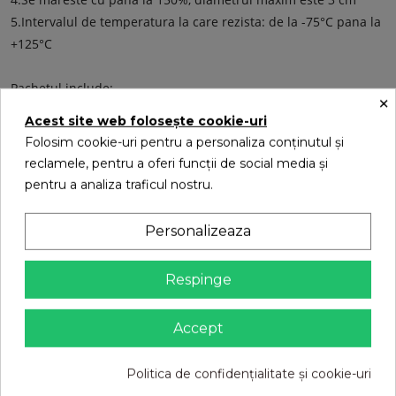
5.Intervalul de temperatura la care rezista: de la -75°C pana la
+125°C
Pachetul include:
×
Acest site web folosește cookie-uri
1x Magic Leverag bagheta
Folosim cookie-uri pentru a personaliza conținutul și
1x prelungire pentru bagheta
reclamele, pentru a oferi funcții de social media și
8x bigudiuri de dimensiuni mici (culorile sunt aleatorii)
pentru a analiza traficul nostru.
8x bigudiuri de dimensiuni mari(culorile sunt aleatorii)
.
Personalizeaza
Respinge
S-ar putea sa-ti placa
Accept
Politica de confidențialitate și cookie-uri