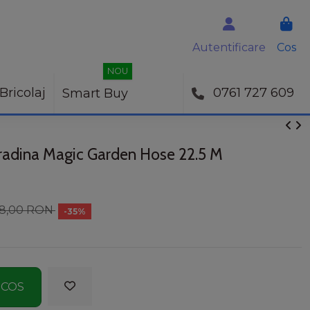
Autentificare
Cos
NOU
Bricolaj
0761 727 609
Smart Buy
gradina Magic Garden Hose 22.5 M
88,00 RON
-35%
 COS