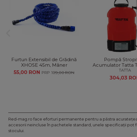
Furtun Extensibil de Grădină
Pompă Stropi
XHOSE 45m, Mâner
Acumulator Tatta 
Ergonomic + Mănuși Grădină
TATTA
55,00 RON
109,00 RON
Cadou
304,03 RO
Red-mag.ro face eforturi permanente pentru a păstra acurateţea i
accesorii neincluse în pachetele standard, unele specificaţii pot 
stocului.