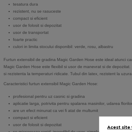
tesatura dura
rezistent, nu se rasuceste
compact si eficient
usor de folosit si depozitat
usor de transportat
foarte practic
culori in limita stocului disponibil: verde, rosu, albastru
Furtun extensibil de gradina Magic Garden Hose este ideal atunci cand
Magic Garden Hose este flexibil si usor de manevrat si de depozitat. M
si rezistenta la temperaturi ridicate. Tubul din latex, rezistent la uzura,
Caracteristici furtun extensibil Magic Garden Hose:
profesional pentru uz casnic si gradina
aplicatie larga, potrivita pentru spalarea masinilor, udarea floril
are un efect minunat ca vei fi atat de multumit
compact si eficient
usor de folosit si depozitat
Acest site
se micsoreaza rapid, incredibil de usor ,simplu de folosit rapid