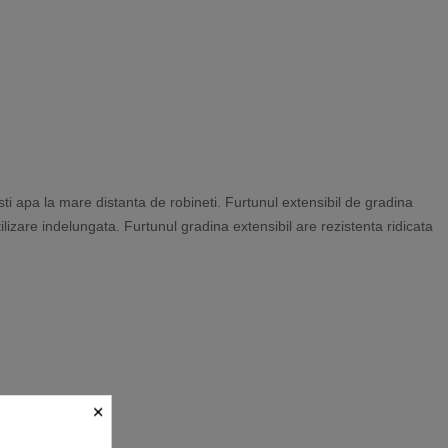
i apa la mare distanta de robineti. Furtunul extensibil de gradina
izare indelungata. Furtunul gradina extensibil are rezistenta ridicata
×