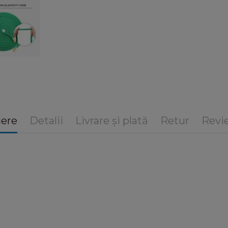
iere
Detalii
Livrare și plată
Retur
Revie