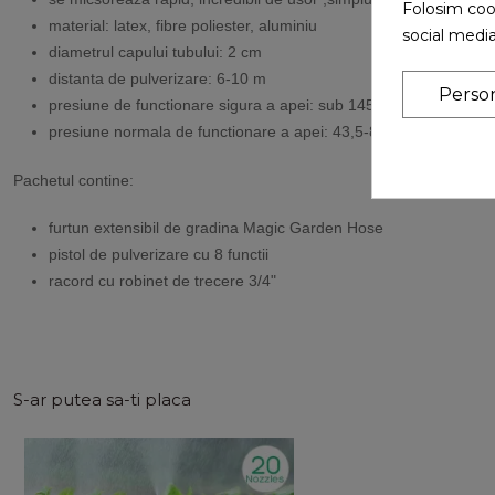
Folosim cook
material: latex, fibre poliester, aluminiu
social media
diametrul capului tubului: 2 cm
distanta de pulverizare: 6-10 m
Perso
presiune de functionare sigura a apei: sub 145PSI / 10Bar
presiune normala de functionare a apei: 43,5-87PSI / 3-6Bar
Pachetul contine:
furtun extensibil de gradina Magic Garden Hose
pistol de pulverizare cu 8 functii
racord cu robinet de trecere 3/4"
S-ar putea sa-ti placa