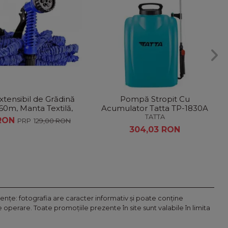
xtensibil de Grădină
Pompă Stropit Cu
0m, Manta Textilă,
Acumulator Tatta TP-1830A
 Automată + Mănuși
TATTA
 RON
129,00 RON
Cadou
304,03 RON
nţe: fotografia are caracter informativ şi poate conţine
operare. Toate promoţiile prezente în site sunt valabile în limita