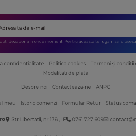
 poti dezabona in orice moment. Pentru aceasta te rugam sa folosesti 
ca confidentialitate
Politica cookies
Termeni și condiții 
Modalitati de plata
Despre noi
Contacteaza-ne
ANPC
ul meu
Istoric comenzi
Formular Retur
Status com
ro
Str Libertatii, nr 178 , IF
0761 727 609
contact@r