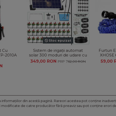
Stoc epuizat
t Cu
Sistem de irigații automat
Furtun E
TP-2010A
solar 300 moduri de udare cu
XHOSE 6
furtun picurare 30 m - 30 m
Revenire
349,00 RON
59,00
762,00 RON
furtun
N
nformaţiilor din acestă pagină. Rareori acestea pot conţine inadverte
fi modificate de catre producător fără preaviz sau pot conţine erori de 