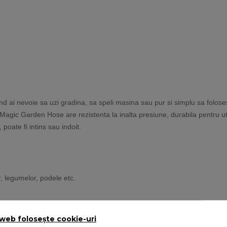
 ai nevoie sa uzi gradina, sa speli masina sau pur si simplu sa folosest
agic Garden Hose are rezistenta la inalta presiune, durabila pentru util
 poate fi intins sau indoit.
or, legumelor, podele etc.
 web folosește cookie-uri