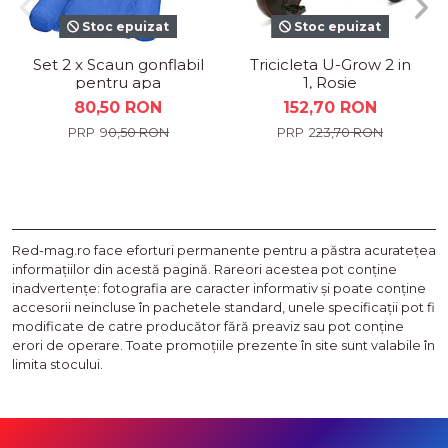
Stoc epuizat
Stoc epuizat
Set 2 x Scaun gonflabil
Tricicleta U-Grow 2 in
pentru apa
1, Rosie
80,50 RON
152,70 RON
90,50 RON
223,70 RON
Red-mag.ro face eforturi permanente pentru a păstra acurateţea
informaţiilor din acestă pagină. Rareori acestea pot conţine
inadvertenţe: fotografia are caracter informativ şi poate conţine
accesorii neincluse în pachetele standard, unele specificaţii pot fi
modificate de catre producător fără preaviz sau pot conţine
erori de operare. Toate promoţiile prezente în site sunt valabile în
limita stocului.