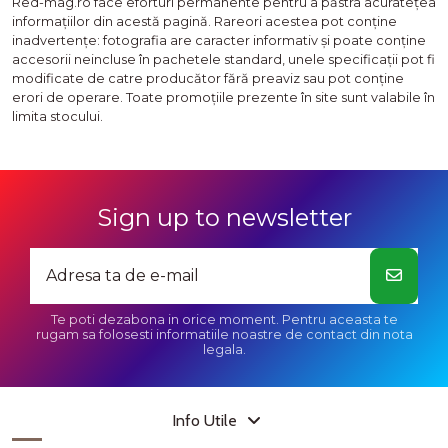
Red-mag.ro face eforturi permanente pentru a păstra acurateţea
informaţiilor din acestă pagină. Rareori acestea pot conţine
inadvertenţe: fotografia are caracter informativ şi poate conţine
accesorii neincluse în pachetele standard, unele specificaţii pot fi
modificate de catre producător fără preaviz sau pot conţine
erori de operare. Toate promoţiile prezente în site sunt valabile în
limita stocului.
Sign up to newsletter
Te poti dezabona in orice moment. Pentru aceasta te
rugam sa folosesti informatiile noastre de contact din nota
legala.
Info Utile