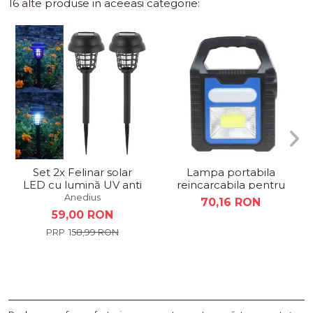
16 alte produse in aceeasi categorie:
Set 2x Felinar solar
Lampa portabila
LED cu lumină UV anti
reincarcabila pentru
insecte ,35.5cm
camping YD-878 B
Anedius
70,16 RON
59,00 RON
158,99 RON