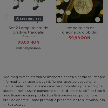
Stoc epuizat
Set 2 Lampi solare de
Lampa solara de
gradina, trandafiri
gradina cu glob din
artificiali, 71cm, Galben
sticla grapata si
Anedius
59,99 RON
agatatoare
99,00 RON
149,00 RON
Red-mag.ro face eforturi permanente pentru a păstra acurateţea
informaţiilor din acestă pagină. Rareori acestea pot conţine
inadvertenţe: fotografia are caracter informativ şi poate conţine
accesorii neincluse în pachetele standard, unele specificaţii pot fi
modificate de catre producător fără preaviz sau pot conţine
erori de operare. Toate promoţiile prezente în site sunt valabile în
limita stocului.