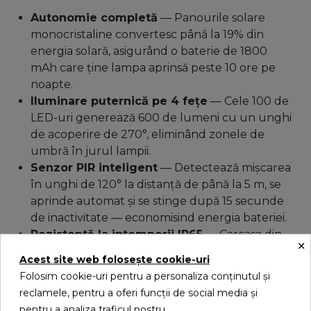
Autonomie completă
— Panourile solare
monocristaline convertesc până la 19% din
energia solară, asigurând o baterie de 1800
mAh care ține lampa aprinsă peste 10 ore pe
noapte.
Iluminare puternică pe 4 fețe
— Cele 100 de
LED-uri generează 600 de lumeni cu un unghi
de acoperire de 270°, eliminând zonele de
umbră în jurul lampii.
Senzor PIR inteligent
— Detectează mișcarea
în unghi de 120° la distanță de până la 5 m, se
aprinde automat și se stinge după 15 secunde
de inactivitate — economisind energia bateriei.
Rezistentă la intemperii IP65
— Carcasa din
×
ABS rezistă la ploaie, vânt și umiditate, potrivită
Acest site web folosește cookie-uri
pentru utilizare exterioară tot anul.
Folosim cookie-uri pentru a personaliza conținutul și
Instalare rapidă, zero cabluri
— Se montează
reclamele, pentru a oferi funcții de social media și
pe perete în câteva minute, fără electrician și
pentru a analiza traficul nostru.