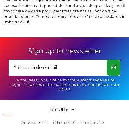
inadvertenţe: fotografia are caracter informativ şi poate conţine
accesorii neincluse în pachetele standard, unele specificaţii pot fi
modificate de catre producător fără preaviz sau pot conţine
erori de operare. Toate promoţiile prezente în site sunt valabile în
limita stocului.
Sign up to newsletter
Te poti dezabona in orice moment. Pentru aceasta te
rugam sa folosesti informatiile noastre de contact din nota
legala.
Info Utile
Produse noi
Ghiduri de cumparare