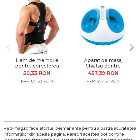
Ham de memorie
Aparat de masaj
pentru corectarea
Shiatsu pentru
spatelui, Posture
picioare, 45W, 3 trepte
50,33 RON
457,39 RON
Support Real Doctors
intensitate, functie
80,33 RON
507,39 RON
de...
Red-mag.ro face eforturi permanente pentru a păstra acurateţea
informaţiilor din acestă pagină. Rareori acestea pot conţine