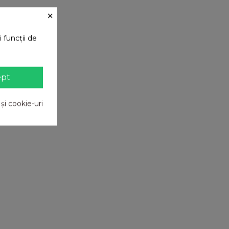
×
 funcții de
ept
 și cookie-uri