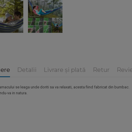
iere
Detalii
Livrare și plată
Retur
Revie
amacului se leaga unde doriti sa va relaxati, acesta fiind fabricat din bumbac.
andu-va in natura.