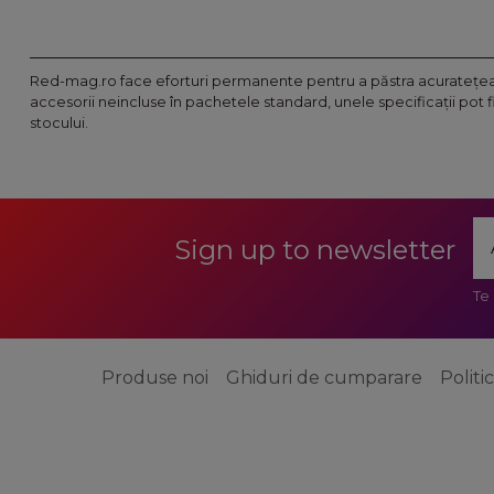
Red-mag.ro face eforturi permanente pentru a păstra acurateţea i
accesorii neincluse în pachetele standard, unele specificaţii pot 
stocului.
Sign up to newsletter
Te
Produse noi
Ghiduri de cumparare
Politi