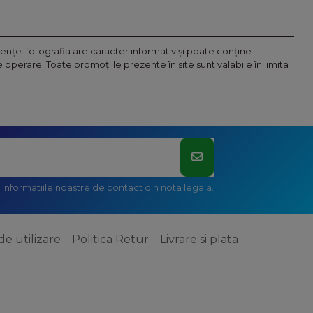
nţe: fotografia are caracter informativ şi poate conţine
operare. Toate promoţiile prezente în site sunt valabile în limita
informatiile noastre de contact din nota legala.
de utilizare
Politica Retur
Livrare si plata