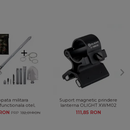
pata militara
Suport magnetic prindere
functionala otel,
lanterna OLIGHT XWM02
Fierastrau din sarma
 RON
111,85 RON
182,01 RON
ntru camping