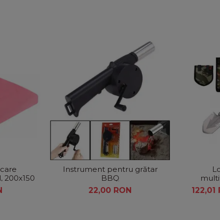
 care
Instrument pentru grătar
Lo
l, 200x150
BBQ
multi
pliabila+
N
22,00 RON
122,01
pe