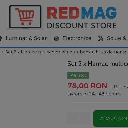
Iluminat & Solar
Electronice
Scule & 
g
Set 2 x Hamac multicolor din bumbac cu husa de transp
Set 2 x Hamac multic
In stoc
78,00 RON
19
Livrare in 24 - 48 de ore
ADAUGA IN