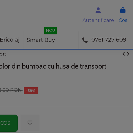
Autentificare
Cos
NOU
Bricolaj
0761 727 609
Smart Buy
ort
olor din bumbac cu husa de transport
2,00 RON
-59%
 COS