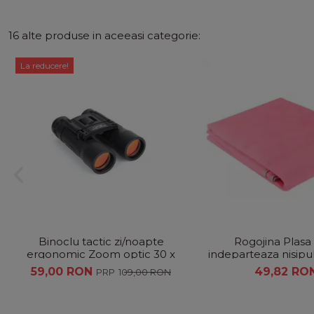
16 alte produse in aceeasi categorie:
La reducere!
Binoclu tactic zi/noapte
Rogojina Plasa
ergonomic Zoom optic 30 x
indeparteaza nisipu
60
cm, ROZ
59,00 RON
49,82 RO
109,00 RON