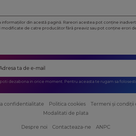
nformaţiilor din acestă pagină. Rareori acestea pot conţine inadverte
fi modificate de catre producător fără preaviz sau pot conţine erori de 
 poti dezabona in orice moment. Pentru aceasta te rugam sa folosesti 
ca confidentialitate
Politica cookies
Termeni și condiții 
Modalitati de plata
Despre noi
Contacteaza-ne
ANPC