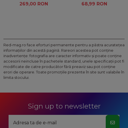
patrate puf de gasca
269,00 RON
68,99 RON
Red-mag.ro face eforturi permanente pentru a păstra acurateţea
informaţiilor din acestă pagină. Rareori acestea pot conţine
inadvertenţe: fotografia are caracter informativ şi poate conţine
accesorii neincluse în pachetele standard, unele specificaţii pot fi
modificate de catre producător fără preaviz sau pot conţine
erori de operare. Toate promoţiile prezente în site sunt valabile în
limita stocului.
Sign up to newsletter