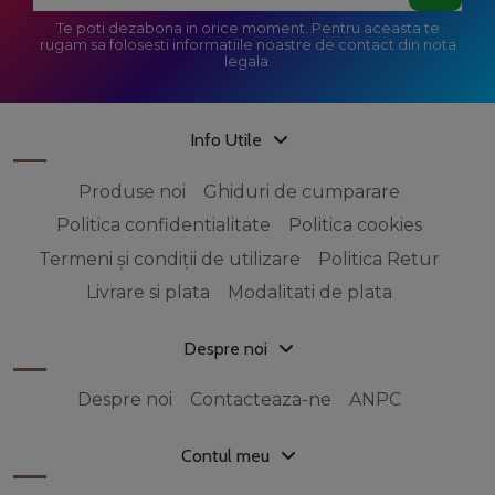
Te poti dezabona in orice moment. Pentru aceasta te
rugam sa folosesti informatiile noastre de contact din nota
legala.
Info Utile
Produse noi
Ghiduri de cumparare
Politica confidentialitate
Politica cookies
Termeni și condiții de utilizare
Politica Retur
Livrare si plata
Modalitati de plata
Despre noi
Despre noi
Contacteaza-ne
ANPC
Contul meu