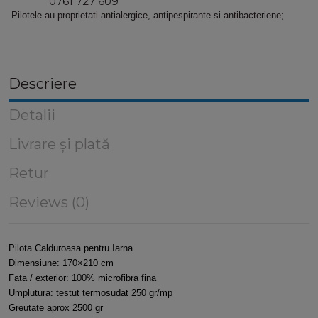
0761 727 609
Pilotele au proprietati antialergice, antipespirante si antibacteriene;
Descriere
Detalii
Livrare și plată
Retur
Reviews (0)
Pilota Calduroasa pentru Iarna
Dimensiune: 170×210 cm
Fata / exterior: 100% microfibra fina
Umplutura: testut termosudat 250 gr/mp
Greutate aprox 2500 gr