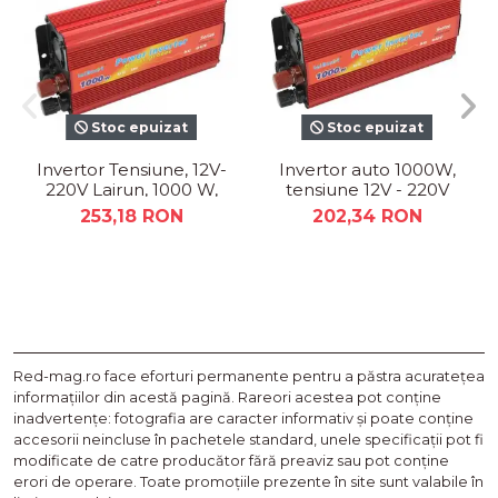
Stoc epuizat
Stoc epuizat
Invertor Tensiune, 12V-
Invertor auto 1000W,
220V Lairun, 1000 W,
tensiune 12V - 220V
Putere Continua 665
253,18 RON
202,34 RON
W
Red-mag.ro face eforturi permanente pentru a păstra acurateţea
informaţiilor din acestă pagină. Rareori acestea pot conţine
inadvertenţe: fotografia are caracter informativ şi poate conţine
accesorii neincluse în pachetele standard, unele specificaţii pot fi
modificate de catre producător fără preaviz sau pot conţine
erori de operare. Toate promoţiile prezente în site sunt valabile în