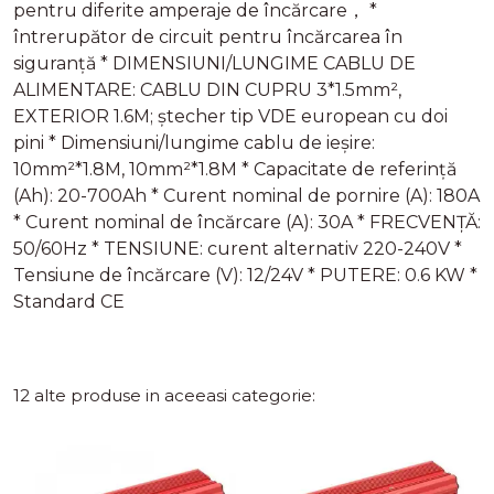
pentru diferite amperaje de încărcare， *
întrerupător de circuit pentru încărcarea în
siguranță * DIMENSIUNI/LUNGIME CABLU DE
ALIMENTARE: CABLU DIN CUPRU 3*1.5mm²,
EXTERIOR 1.6M; ștecher tip VDE european cu doi
pini * Dimensiuni/lungime cablu de ieșire:
10mm²*1.8M, 10mm²*1.8M * Capacitate de referință
(Ah): 20-700Ah * Curent nominal de pornire (A): 180A
* Curent nominal de încărcare (A): 30A * FRECVENȚĂ:
50/60Hz * TENSIUNE: curent alternativ 220-240V *
Tensiune de încărcare (V): 12/24V * PUTERE: 0.6 KW *
Standard CE
12 alte produse in aceeasi categorie: