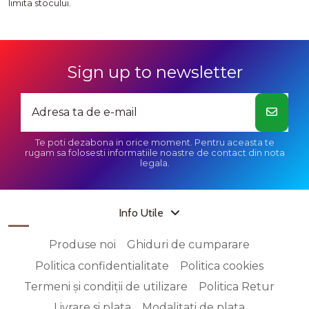
limita stocului.
Sign up to newsletter
Te poti dezabona in orice moment. Pentru aceasta te
rugam sa folosesti informatiile noastre de contact din nota
legala.
Info Utile
Produse noi
Ghiduri de cumparare
Politica confidentialitate
Politica cookies
Termeni și condiții de utilizare
Politica Retur
Livrare si plata
Modalitati de plata