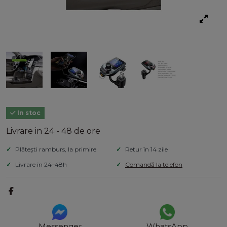
In stoc
Livrare in 24 - 48 de ore
Plătești ramburs, la primire
Retur în 14 zile
Livrare în 24–48h
Comandă la telefon
Messenger
WhatsApp