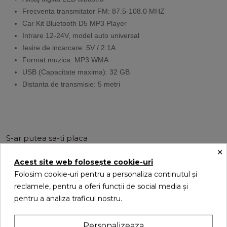
Frecventa transmitator FM: 87.5-108.0 MHZ
Car Kit Bluetooth D5 MP3 Player
Intrare 12-24V, model auto universal
Iesire de incarcare: 5V / 2.1A
Format muzica: MP3 WMA
USB (Capacitate maxima): 32 GB
Distanta de transmisie: 5 metri
S-ar putea sa-ti placa
×
Acest site web folosește cookie-uri
La reducere!
Folosim cookie-uri pentru a personaliza conținutul și
reclamele, pentru a oferi funcții de social media și
pentru a analiza traficul nostru.
Personalizeaza