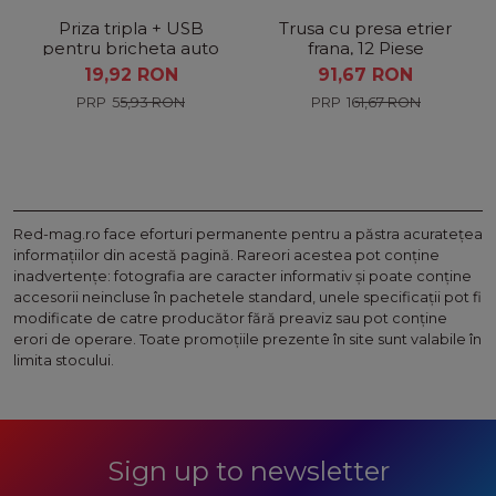
Priza tripla + USB
Trusa cu presa etrier
pentru bricheta auto
frana, 12 Piese
19,92 RON
91,67 RON
55,93 RON
161,67 RON
Red-mag.ro face eforturi permanente pentru a păstra acurateţea
informaţiilor din acestă pagină. Rareori acestea pot conţine
inadvertenţe: fotografia are caracter informativ şi poate conţine
accesorii neincluse în pachetele standard, unele specificaţii pot fi
modificate de catre producător fără preaviz sau pot conţine
erori de operare. Toate promoţiile prezente în site sunt valabile în
limita stocului.
Sign up to newsletter