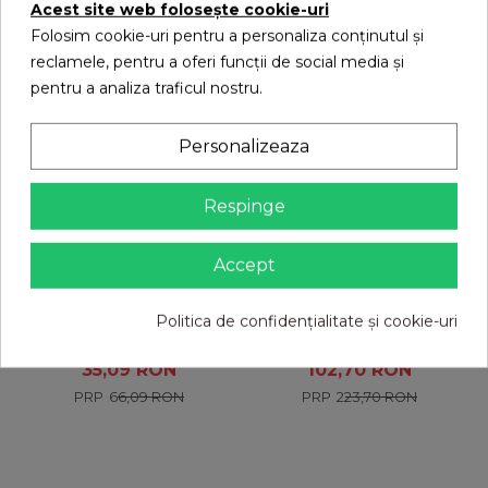
Acest site web folosește cookie-uri
Folosim cookie-uri pentru a personaliza conținutul și
S-ar putea sa-ti placa
reclamele, pentru a oferi funcții de social media și
pentru a analiza traficul nostru.
Personalizeaza
Respinge
Accept
Politica de confidențialitate și cookie-uri
Tapet autoadeziv
Set 5 Buc Tapet
Marble, 77 x 70 cm,
autoadeziv, 3D (design
spuma moale 3D
caramida), 70*77cm,
35,09 RON
102,70 RON
Alb
66,09 RON
223,70 RON