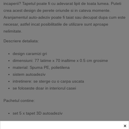
incaperii? Tapetul poate fi cu adevarat lipit de toata lumea. Puteti
crea acest design de perete oriunde si in cateva momente.
Aranjamentul auto-adeziv poate fi taiat sau decupat dupa cum este
necesar, astfel incat posibilitatile de utilizare sunt aproape
nelimitate.
Descriere detaliata:
design caramizi gri
dimensiuni: 77 latime x 70 inaltime x 0.5 cm grosime
material: Spuma PE, polietilena
sistem autoadeziv
intretinere: se sterge cu o carpa uscata
se foloseste doar in interiorul casei
Pachetul contine:
set 5 x tapet 3D autoadeziv
×