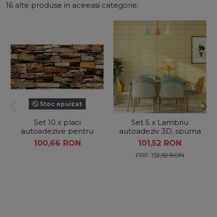
16 alte produse in aceeasi categorie:
Stoc epuizat
Set 10 x placi
Set 5 x Lambriu
autoadezive pentru
autoadeziv 3D, spuma
perete , tip marmura ,
moale, 70 x 70 cm,
100,66 RON
101,52 RON
30 x 60 cm
Galben
152,52 RON