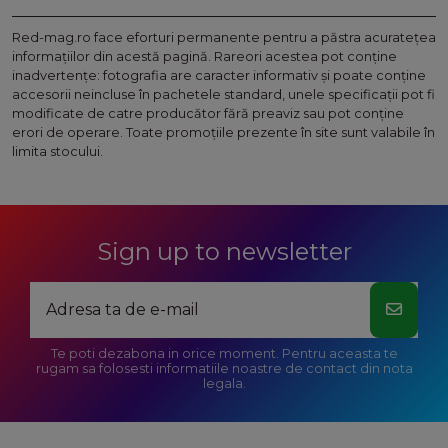
Red-mag.ro face eforturi permanente pentru a păstra acurateţea
informaţiilor din acestă pagină. Rareori acestea pot conţine
inadvertenţe: fotografia are caracter informativ şi poate conţine
accesorii neincluse în pachetele standard, unele specificaţii pot fi
modificate de catre producător fără preaviz sau pot conţine
erori de operare. Toate promoţiile prezente în site sunt valabile în
limita stocului.
Sign up to newsletter
Te poti dezabona in orice moment. Pentru aceasta te
rugam sa folosesti informatiile noastre de contact din nota
legala.