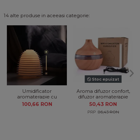
14 alte produse in aceeasi categorie:
Stoc epuizat
Umidificator
Aroma difuzor confort,
aromaterapie cu
difuzor aromaterapie
lampa si control tactil,
100,66 RON
50,43 RON
Lighthouse
86,43 RON