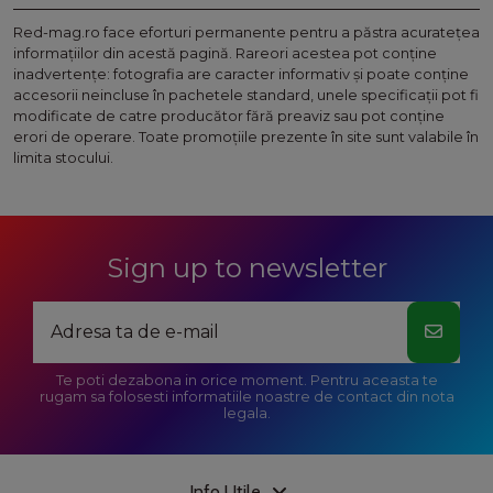
Red-mag.ro face eforturi permanente pentru a păstra acurateţea
informaţiilor din acestă pagină. Rareori acestea pot conţine
inadvertenţe: fotografia are caracter informativ şi poate conţine
accesorii neincluse în pachetele standard, unele specificaţii pot fi
modificate de catre producător fără preaviz sau pot conţine
erori de operare. Toate promoţiile prezente în site sunt valabile în
limita stocului.
Sign up to newsletter
Te poti dezabona in orice moment. Pentru aceasta te
rugam sa folosesti informatiile noastre de contact din nota
legala.
Info Utile