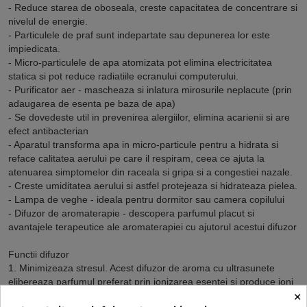
- Reduce starea de oboseala, creste capacitatea de concentrare si
nivelul de energie.
- Particulele de praf sunt indepartate sau depunerea lor este
impiedicata.
- Micro-particulele de apa atomizata pot elimina electricitatea
statica si pot reduce radiatiile ecranului computerului.
- Purificator aer - mascheaza si inlatura mirosurile neplacute (prin
adaugarea de esenta pe baza de apa)
- Se dovedeste util in prevenirea alergiilor, elimina acarienii si are
efect antibacterian
- Aparatul transforma apa in micro-particule pentru a hidrata si
reface calitatea aerului pe care il respiram, ceea ce ajuta la
atenuarea simptomelor din raceala si gripa si a congestiei nazale.
- Creste umiditatea aerului si astfel protejeaza si hidrateaza pielea.
- Lampa de veghe - ideala pentru dormitor sau camera copilului
- Difuzor de aromaterapie - descopera parfumul placut si
avantajele terapeutice ale aromaterapiei cu ajutorul acestui difuzor
Functii difuzor
1. Minimizeaza stresul. Acest difuzor de aroma cu ultrasunete
elibereaza parfumul preferat prin ionizarea esentei si produce ioni
×
negativi care va ajuta sa va imbunatatiti starea de spirit.