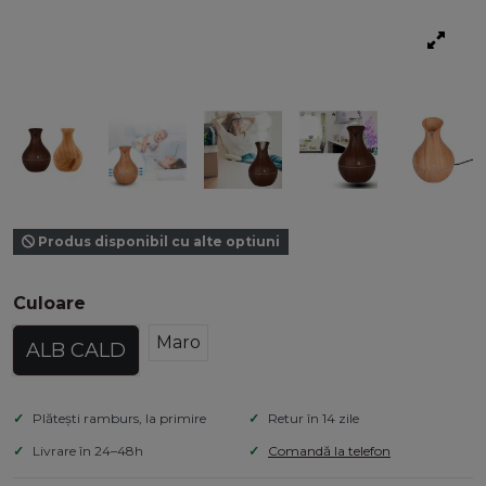
Produs disponibil cu alte optiuni
Culoare
Maro
ALB CALD
Plătești ramburs, la primire
Retur în 14 zile
Livrare în 24–48h
Comandă la telefon