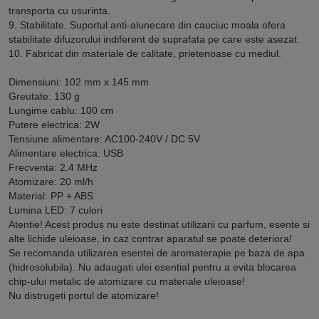
transporta cu usurinta.
9. Stabilitate. Suportul anti-alunecare din cauciuc moala ofera
stabilitate difuzorului indiferent de suprafata pe care este asezat.
10. Fabricat din materiale de calitate, prietenoase cu mediul.
Dimensiuni: 102 mm x 145 mm
Greutate: 130 g
Lungime cablu: 100 cm
Putere electrica: 2W
Tensiune alimentare: AC100-240V / DC 5V
Alimentare electrica: USB
Frecventa: 2.4 MHz
Atomizare: 20 ml/h
Material: PP + ABS
Lumina LED: 7 culori
Atentie! Acest produs nu este destinat utilizarii cu parfum, esente si
alte lichide uleioase, in caz contrar aparatul se poate deteriora!
Se recomanda utilizarea esentei de aromaterapie pe baza de apa
(hidrosolubila). Nu adaugati ulei esential pentru a evita blocarea
chip-ului metalic de atomizare cu materiale uleioase!
Nu distrugeti portul de atomizare!