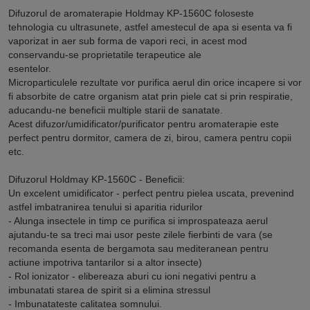
Difuzorul de aromaterapie Holdmay KP-1560C foloseste
tehnologia cu ultrasunete, astfel amestecul de apa si esenta va fi
vaporizat in aer sub forma de vapori reci, in acest mod
conservandu-se proprietatile terapeutice ale
esentelor.
Microparticulele rezultate vor purifica aerul din orice incapere si vor
fi absorbite de catre organism atat prin piele cat si prin respiratie,
aducandu-ne beneficii multiple starii de sanatate.
Acest difuzor/umidificator/purificator pentru aromaterapie este
perfect pentru dormitor, camera de zi, birou, camera pentru copii
etc.
Difuzorul Holdmay KP-1560C - Beneficii:
Un excelent umidificator - perfect pentru pielea uscata, prevenind
astfel imbatranirea tenului si aparitia ridurilor
- Alunga insectele in timp ce purifica si improspateaza aerul
ajutandu-te sa treci mai usor peste zilele fierbinti de vara (se
recomanda esenta de bergamota sau mediteranean pentru
actiune impotriva tantarilor si a altor insecte)
- Rol ionizator - elibereaza aburi cu ioni negativi pentru a
imbunatati starea de spirit si a elimina stressul
- Imbunatateste calitatea somnului.