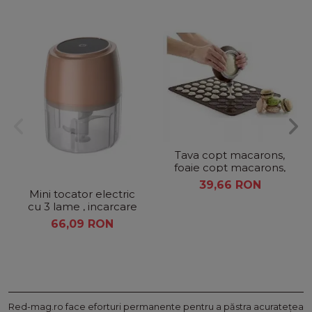
Tava copt macarons,
foaie copt macarons,
48 de forme rotunde,
39,66 RON
silicon, maro
Mini tocator electric
cu 3 lame , incarcare
usb
66,09 RON
Red-mag.ro face eforturi permanente pentru a păstra acurateţea