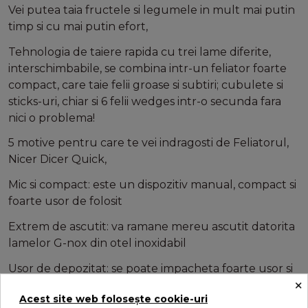
Vei putea taia fructele si legumele in mult mai putin
timp si cu mai putin efort,
Tehnologia de taiere rapida cu trei lame diferite,
interschimbabile, se combina intr-un feliator foarte
compact, care taie felii groase si subtiri; cubulete si
sticks-uri, chiar si 6 felii wedges intr-o secunda fara
nici o problema!
5 motive pentru care te vei indragosti de Feliatorul,
Nicer Dicer Quick,
Mic si compact: este un dispozitiv manual, compact si
foarte usor de folosit
Extrem de ascutit: va ramane mereu ascutit datorita
lamelor G-nox din otel inoxidabil
Usor de depozitat: se poate impacheta foarte usor si
×
il poti depozita chiar si in sertarele mai miciMobil: il
Acest site web folosește cookie-uri
poti lua cu tine oriunde