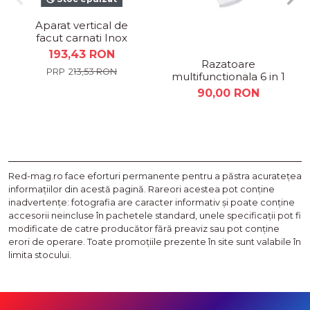
Aparat vertical de
facut carnati Inox
capacitate 1,25 Kg
193,43 RON
Razatoare
213,53 RON
multifunctionala 6 in 1
90,00 RON
Red-mag.ro face eforturi permanente pentru a păstra acurateţea
informaţiilor din acestă pagină. Rareori acestea pot conţine
inadvertenţe: fotografia are caracter informativ şi poate conţine
accesorii neincluse în pachetele standard, unele specificaţii pot fi
modificate de catre producător fără preaviz sau pot conţine
erori de operare. Toate promoţiile prezente în site sunt valabile în
limita stocului.