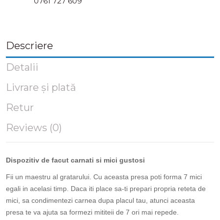
0761 727 609
Descriere
Detalii
Livrare și plată
Retur
Reviews (0)
Dispozitiv de facut carnati si mici gustosi
Fii un maestru al gratarului. Cu aceasta presa poti forma 7 mici
egali in acelasi timp. Daca iti place sa-ti prepari propria reteta de
mici, sa condimentezi carnea dupa placul tau, atunci aceasta
presa te va ajuta sa formezi mititeii de 7 ori mai repede.