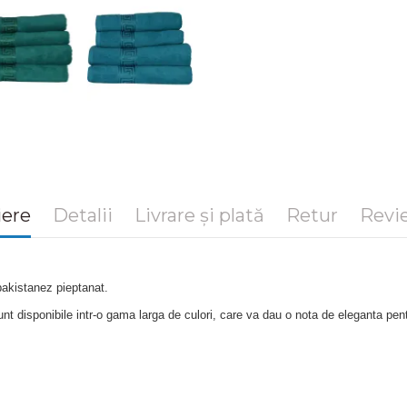
iere
Detalii
Livrare și plată
Retur
Revie
akistanez pieptanat.
t disponibile intr-o gama larga de culori, care va dau o nota de eleganta pent