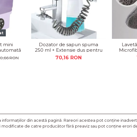
at
t mini
Dozator de sapun spuma
Lavetă
 automată
250 ml + Extensie dus pentru
Microfi
ncțională,
robinet
Ca
70,16 RON
00,66 RON
nformaţiilor din acestă pagină. Rareori acestea pot conţine inadverte
fi modificate de catre producător fără preaviz sau pot conţine erori de 