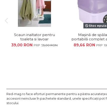
Stoc epuiz
Scaun inaltator pentru
Mașină de spăla
toaleta si lavoar
portabilă complet
și pliabilă, multifu
39,00 RON
89,66 RON
55,00 RON
1
cu...
Red-mag.ro face eforturi permanente pentru a păstra acurateţea i
accesorii neincluse în pachetele standard, unele specificaţii pot 
stocului.