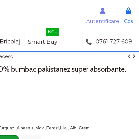
Autentificare
Cos
NOU
Bricolaj
0761 727 609
Smart Buy
recesc
00% bumbac pakistanez,super absorbante,
Turquaz ,Albastru ,Mov ,Ferozi,Lila , Alb, Crem