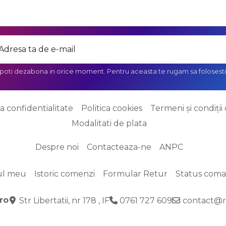
 poti dezabona in orice moment. Pentru aceasta te rugam sa folosesti 
ca confidentialitate
Politica cookies
Termeni și condiții 
Modalitati de plata
Despre noi
Contacteaza-ne
ANPC
ul meu
Istoric comenzi
Formular Retur
Status com
ro
Str Libertatii, nr 178 , IF
0761 727 609
contact@r