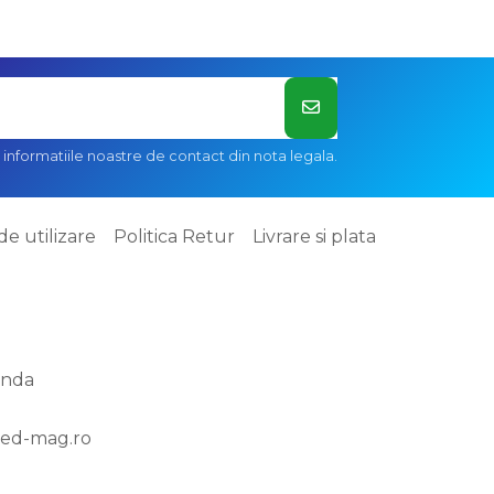
informatiile noastre de contact din nota legala.
de utilizare
Politica Retur
Livrare si plata
anda
ed-mag.ro