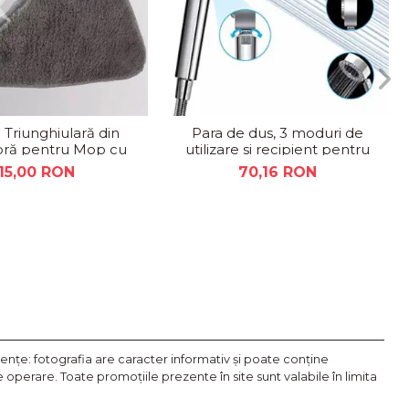
 Triunghiulară din
Para de dus, 3 moduri de
bră pentru Mop cu
utilizare si recipient pentru
p Rotativ 360°
gel de dus/sampon
15,00 RON
70,16 RON
nţe: fotografia are caracter informativ şi poate conţine
operare. Toate promoţiile prezente în site sunt valabile în limita