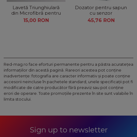
Lavetă Triunghiulară
Dozator pentru sapun
din Microfibră pentru
cu senzor
Mop cu Cap Rotativ
15,00 RON
45,76 RON
360°
Red-mag.ro face eforturi permanente pentru a păstra acurateţea
informaţiilor din acestă pagină. Rareori acestea pot conţine
inadvertenţe: fotografia are caracter informativ şi poate conţine
accesorii neincluse în pachetele standard, unele specificaţii pot fi
modificate de catre producător fără preaviz sau pot conţine
erori de operare. Toate promoţiile prezente în site sunt valabile în
limita stocului.
Sign up to newsletter