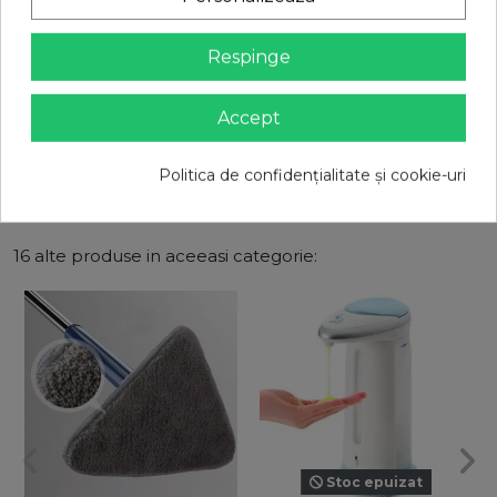
- Dimensiune: 125 x 70mm
- Greutate: 772 g
- Cablu: 1 m
Respinge
- rezistenta la apa - certificat IPX4
Accept
Pachetul Contine:
1 x
Robinet Electric Instant cu Display
1 x 1m Cablu
Politica de confidențialitate și cookie-uri
16 alte produse in aceeasi categorie:
Stoc epuizat