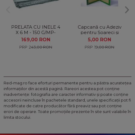
PRELATA CU INELE 4
Capcană cu Adeziv
X 6 M - 150 G/MP-
pentru Șoareci și
ARGINTIU
Șobolani Green Traps,
169,00 RON
5,00 RON
Fără Toxine, Ecologică
243,00 RON
19,00 RON
Red-mag.ro face eforturi permanente pentru a păstra acurateţea
informaţiilor din acestă pagină. Rareori acestea pot conţine
inadvertenţe: fotografia are caracter informativ şi poate conţine
accesorii neincluse în pachetele standard, unele specificaţii pot fi
modificate de catre producător fără preaviz sau pot conţine
erori de operare. Toate promoţiile prezente în site sunt valabile în
limita stocului.