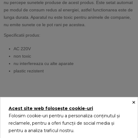
nu percepe sunetele produse de acest produs. Este setat automat
pe modul de consum redus al energiei, astfel functionarea este de
lunga durata. Aparatul nu este toxic pentru animele de companie,
nu emite sunete ce le pot rani pe acestea.
Specificatii produs:
AC 220V
non toxic
nu interfereaza cu alte aparate
plastic rezistent
×
S-ar putea sa-ti placa
Acest site web folosește cookie-uri
Folosim cookie-uri pentru a personaliza conținutul și
reclamele, pentru a oferi funcții de social media și
pentru a analiza traficul nostru.