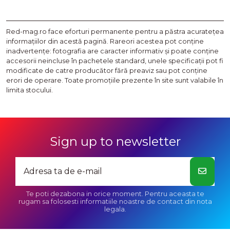
Red-mag.ro face eforturi permanente pentru a păstra acurateţea
informaţiilor din acestă pagină. Rareori acestea pot conţine
inadvertenţe: fotografia are caracter informativ şi poate conţine
accesorii neincluse în pachetele standard, unele specificaţii pot fi
modificate de catre producător fără preaviz sau pot conţine
erori de operare. Toate promoţiile prezente în site sunt valabile în
limita stocului.
Sign up to newsletter
Te poti dezabona in orice moment. Pentru aceasta te
rugam sa folosesti informatiile noastre de contact din nota
legala.