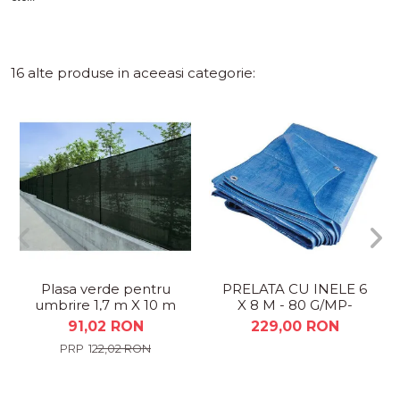
16 alte produse in aceeasi categorie:
Plasa verde pentru
PRELATA CU INELE 6
umbrire 1,7 m X 10 m
X 8 M - 80 G/MP-
ALBASTRU
91,02 RON
229,00 RON
122,02 RON